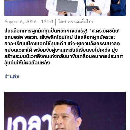
August 6, 2026 - 13:51
โดย พรรคเพื่อไทย
ปลดล็อกการผูกมัดทุนปั้นหัวกะทิของรัฐ! ‘ศ.ดร.ยศชนัน’
ถกบอร์ด พสวท. เล็งพลิกโฉมใหม่ ปลดล็อกผูกมัดระยะ
ยาว-เรียนเมืองนอกใช้ทุนแค่ 1 เท่า-ชูเอานวัตกรรมมาลด
หย่อนเวลาได้ พร้อมจับคู่งานการันตีเรียนจบไม่เคว้ง มุ่ง
สร้างระบบนิเวศดึงคนเก่งกลับมาขับเคลื่อนอนาคตประเทศ
ลุ้นดันให้มีผลย้อนหลัง
อ่านต่อ