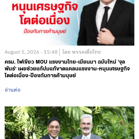
August 5, 2026 - 15:48
โดย พรรคเพื่อไทย
ครม. ไฟเขียว MOU แรงงานไทย-เมียนมา ฉบับใหม่ ‘จุล
พันธ์’ เผยช่วยแก้ปมแก้ขาดแคลนแรงงาน-หนุนเศรษฐกิจ
โตต่อเนื่อง-ป้องกันการค้ามนุษย์
อ่านต่อ