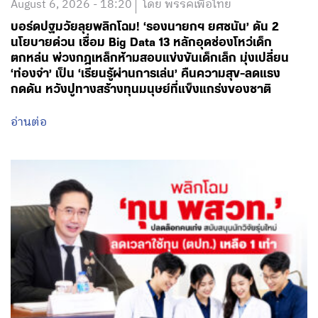
August 6, 2026 - 18:20
โดย พรรคเพื่อไทย
บอร์ดปฐมวัยลุยพลิกโฉม! ‘รองนายกฯ ยศชนัน’ ดัน 2
นโยบายด่วน เชื่อม Big Data 13 หลักอุดช่องโหว่เด็ก
ตกหล่น พ่วงกฎเหล็กห้ามสอบแข่งขันเด็กเล็ก มุ่งเปลี่ยน
‘ท่องจำ’ เป็น ‘เรียนรู้ผ่านการเล่น’ คืนความสุข-ลดแรง
กดดัน หวังปูทางสร้างทุนมนุษย์ที่แข็งแกร่งของชาติ
อ่านต่อ