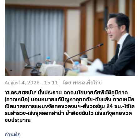
August 4, 2026 - 15:11
โดย พรรคเพื่อไทย
‘ศ.ดร.ยศชนัน’ นั่งประธาน คกก.นโยบายภัยพิบัติภูมิภาค
(ภาคเหนือ) มอบหมายแก้ปัญหาอุทกภัย-ภัยแล้ง ภาคเหนือ
เปิดมาตรการแผนขจัดคอขวดงบฯ-ตั้งวอร์รูม 24 ชม.-ใช้โด
รนสำรวจ-เร่งขุดลอกลำน้ำ ย้ำต้องฉับไว เร่งแก้จุดคอขวด
งบประมาณ
อ่านต่อ