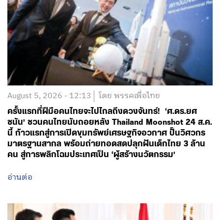
August 5, 2026 - 12:13
โดย พรรคเพื่อไทย
ครั้งแรกที่ฝีมือคนไทยจะไปไกลถึงดวงจันทร์! ‘ศ.ดร.ยศ
ชนัน’ ชวนคนไทยนับถอยหลัง Thailand Moonshot 24 ส.ค.
นี้ ก้าวแรกสู่การเปิดขุมทรัพย์เศรษฐกิจอวกาศ ปั้นวิศวกร
มาตรฐานสากล พร้อมถ่ายทอดสดปลุกฝันเด็กไทย 3 ล้าน
คน สู่การพลิกโฉมประเทศเป็น ‘ผู้สร้างนวัตกรรม’
อ่านต่อ