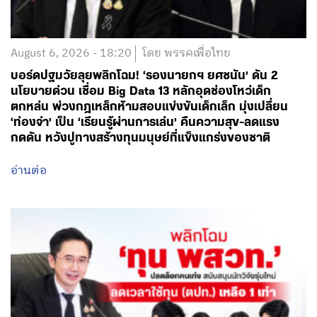
August 6, 2026 - 18:20
โดย พรรคเพื่อไทย
บอร์ดปฐมวัยลุยพลิกโฉม! ‘รองนายกฯ ยศชนัน’ ดัน 2
นโยบายด่วน เชื่อม Big Data 13 หลักอุดช่องโหว่เด็ก
ตกหล่น พ่วงกฎเหล็กห้ามสอบแข่งขันเด็กเล็ก มุ่งเปลี่ยน
‘ท่องจำ’ เป็น ‘เรียนรู้ผ่านการเล่น’ คืนความสุข-ลดแรง
กดดัน หวังปูทางสร้างทุนมนุษย์ที่แข็งแกร่งของชาติ
อ่านต่อ