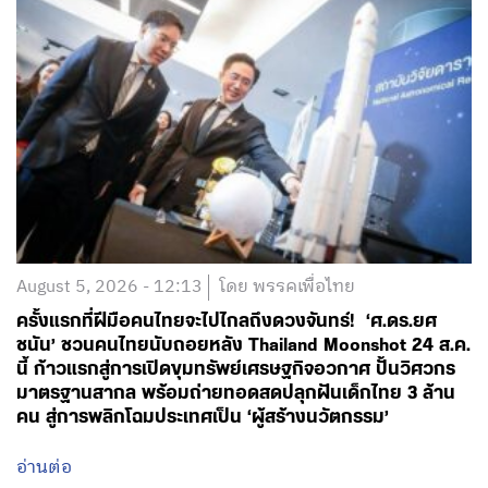
August 5, 2026 - 12:13
โดย พรรคเพื่อไทย
ครั้งแรกที่ฝีมือคนไทยจะไปไกลถึงดวงจันทร์! ‘ศ.ดร.ยศ
ชนัน’ ชวนคนไทยนับถอยหลัง Thailand Moonshot 24 ส.ค.
นี้ ก้าวแรกสู่การเปิดขุมทรัพย์เศรษฐกิจอวกาศ ปั้นวิศวกร
มาตรฐานสากล พร้อมถ่ายทอดสดปลุกฝันเด็กไทย 3 ล้าน
คน สู่การพลิกโฉมประเทศเป็น ‘ผู้สร้างนวัตกรรม’
อ่านต่อ