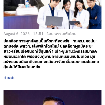
August 6, 2026 - 13:51
โดย พรรคเพื่อไทย
ปลดล็อกการผูกมัดทุนปั้นหัวกะทิของรัฐ! ‘ศ.ดร.ยศชนัน’
ถกบอร์ด พสวท. เล็งพลิกโฉมใหม่ ปลดล็อกผูกมัดระยะ
ยาว-เรียนเมืองนอกใช้ทุนแค่ 1 เท่า-ชูเอานวัตกรรมมาลด
หย่อนเวลาได้ พร้อมจับคู่งานการันตีเรียนจบไม่เคว้ง มุ่ง
สร้างระบบนิเวศดึงคนเก่งกลับมาขับเคลื่อนอนาคตประเทศ
ลุ้นดันให้มีผลย้อนหลัง
อ่านต่อ