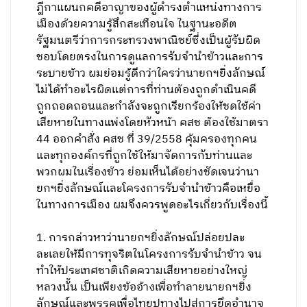
ฎีกาแผนกคดีอาญาของผู้ดำรงตำแหน่งทางการ
เมืองด้วยความรู้สึกสะเทือนใจ ในฐานะอดีต
รัฐมนตรีว่าการกระทรวงพาณิชย์ซี่งเป็นผู้รับผิด
ชอบโดยตรงในการดูแลการรับจำนำข้าวและการ
ระบายข้าว ผมย่อมรู้ดีกว่าใครว่านายกฯยิ่งลักษณ์
ไม่ได้ทำอะไรผิดแต่การที่ท่านต้องถูกดำเนินคดี
ถูกถอดถอนและกำลังจะถูกเรียกร้องให้ชดใช้ค่า
เสียหายในทางแพ่งโดยหัวหน้า คสช ต้องใช้มาตรา
44 ออกคำสั่ง คสช ที่ 39/2558 คุ้มครองทุกคน
และทุกองค์กรที่ถูกใช้ให้มาจัดการกับท่านและ
พวกผมในเรื่องข้าว ย่อมเห็นได้อย่างชัดเจนว่านา
ยกฯยิ่งลักษณ์และโครงการรับจำนำข้าวคือเหยื่อ
ในทางการเมือง ผมจึงควรพูดอะไรเกี่ยวกับเรื่องนี้
1. การกล่าวหาว่านายกฯยิ่งลักษณ์ปล่อยปละ
ละเลยให้มีการทุจริตในโครงการรับจำนำข้าว จน
ทำให้ประเทศชาติเกิดความเสียหายอย่างใหญ่
หลวงนั้น เป็นเพียงข้ออ้างเพื่อทำลายนายกฯยิ่ง
ลักษณ์และพรรคเพื่อไทยปูทางไปสู่การยึดอำนาจ