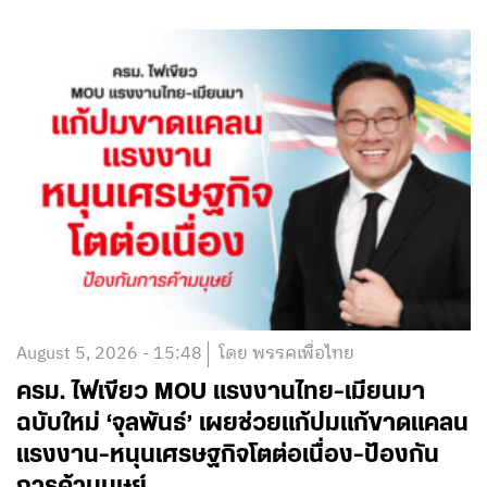
August 5, 2026 - 15:48
โดย พรรคเพื่อไทย
ครม. ไฟเขียว MOU แรงงานไทย-เมียนมา
ฉบับใหม่ ‘จุลพันธ์’ เผยช่วยแก้ปมแก้ขาดแคลน
แรงงาน-หนุนเศรษฐกิจโตต่อเนื่อง-ป้องกัน
การค้ามนุษย์