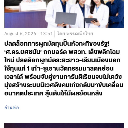
August 6, 2026 - 13:51
โดย พรรคเพื่อไทย
ปลดล็อกการผูกมัดทุนปั้นหัวกะทิของรัฐ!
‘ศ.ดร.ยศชนัน’ ถกบอร์ด พสวท. เล็งพลิกโฉม
ใหม่ ปลดล็อกผูกมัดระยะยาว-เรียนเมืองนอก
ใช้ทุนแค่ 1 เท่า-ชูเอานวัตกรรมมาลดหย่อน
เวลาได้ พร้อมจับคู่งานการันตีเรียนจบไม่เคว้ง
มุ่งสร้างระบบนิเวศดึงคนเก่งกลับมาขับเคลื่อน
อนาคตประเทศ ลุ้นดันให้มีผลย้อนหลัง
อ่านต่อ