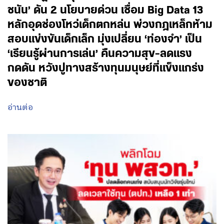
ชนัน’ ดัน 2 นโยบายด่วน เชื่อม Big Data 13
หลักอุดช่องโหว่เด็กตกหล่น พ่วงกฎเหล็กห้าม
สอบแข่งขันเด็กเล็ก มุ่งเปลี่ยน ‘ท่องจำ’ เป็น
‘เรียนรู้ผ่านการเล่น’ คืนความสุข-ลดแรง
กดดัน หวังปูทางสร้างทุนมนุษย์ที่แข็งแกร่ง
ของชาติ
อ่านต่อ