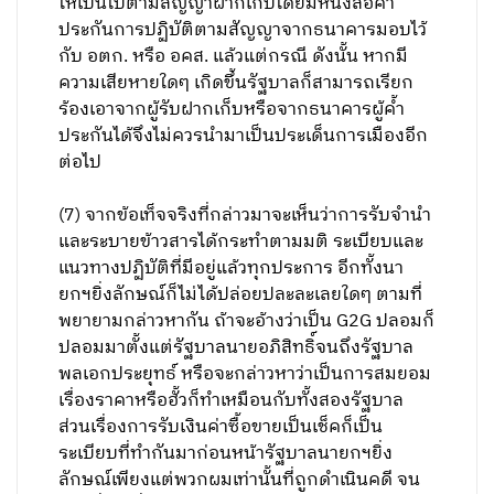
ให้เป็นไปตามสัญญาฝากเก็บโดยมีหนังสือค้ำ
ประกันการปฏิบัติตามสัญญาจากธนาคารมอบไว้
กับ อตก. หรือ อคส. แล้วแต่กรณี ดังนั้น หากมี
ความเสียหายใดๆ เกิดขึ้นรัฐบาลก็สามารถเรียก
ร้องเอาจากผู้รับฝากเก็บหรือจากธนาคารผู้ค้ำ
ประกันได้จึงไม่ควรนำมาเป็นประเด็นการเมืองอีก
ต่อไป
(7) จากข้อเท็จจริงที่กล่าวมาจะเห็นว่าการรับจำนำ
และระบายข้าวสารได้กระทำตามมติ ระเบียบและ
แนวทางปฏิบัติที่มีอยู่แล้วทุกประการ อีกทั้งนา
ยกฯยิ่งลักษณ์ก็ไม่ได้ปล่อยปละละเลยใดๆ ตามที่
พยายามกล่าวหากัน ถ้าจะอ้างว่าเป็น G2G ปลอมก็
ปลอมมาตั้งแต่รัฐบาลนายอภิสิทธิ์จนถึงรัฐบาล
พลเอกประยุทธ์ หรือจะกล่าวหาว่าเป็นการสมยอม
เรื่องราคาหรือฮั้วก็ทำเหมือนกับทั้งสองรัฐบาล
ส่วนเรื่องการรับเงินค่าซื้อขายเป็นเช็คก็เป็น
ระเบียบที่ทำกันมาก่อนหน้ารัฐบาลนายกฯยิ่ง
ลักษณ์เพียงแต่พวกผมเท่านั้นที่ถูกดำเนินคดี จน