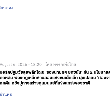
ทียนทอง
August 6, 2026 - 18:20
โดย พรรคเพื่อไทย
บอร์ดปฐมวัยลุยพลิกโฉม! ‘รองนายกฯ ยศชนัน’ ดัน 2 นโยบายด่วน
ตกหล่น พ่วงกฎเหล็กห้ามสอบแข่งขันเด็กเล็ก มุ่งเปลี่ยน ‘ท่องจำ
กดดัน หวังปูทางสร้างทุนมนุษย์ที่แข็งแกร่งของชาติ
อ่านต่อ