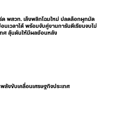
ร์ด พสวท. เล็งพลิกโฉมใหม่ ปลดล็อกผูกมัด
อนเวลาได้ พร้อมจับคู่งานการันตีเรียนจบไม่
ทศ ลุ้นดันให้มีผลย้อนหลัง
พลังขับเคลื่อนเศรษฐกิจประเทศ