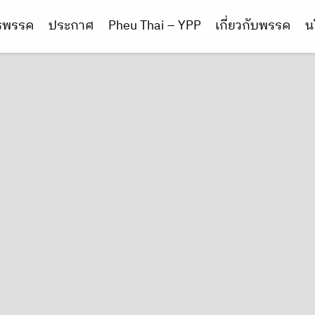
ารพรรค
ประกาศ
Pheu Thai – YPP
เกี่ยวกับพรรค
น