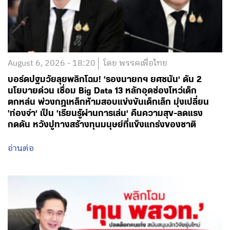
August 6, 2026 - 18:20
โดย พรรคเพื่อไทย
บอร์ดปฐมวัยลุยพลิกโฉม! ‘รองนายกฯ ยศชนัน’ ดัน 2
นโยบายด่วน เชื่อม Big Data 13 หลักอุดช่องโหว่เด็ก
ตกหล่น พ่วงกฎเหล็กห้ามสอบแข่งขันเด็กเล็ก มุ่งเปลี่ยน
‘ท่องจำ’ เป็น ‘เรียนรู้ผ่านการเล่น’ คืนความสุข-ลดแรง
กดดัน หวังปูทางสร้างทุนมนุษย์ที่แข็งแกร่งของชาติ
อ่านต่อ