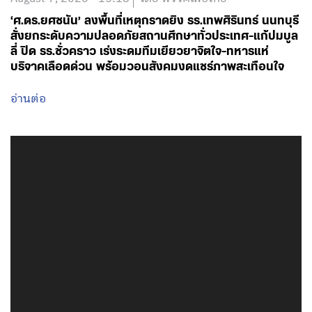
‘ศ.ดร.ยศชนัน’ ลงพื้นที่เหตุกราดยิง รร.เทพศิรินทร์ นนทบุรี
สั่งยกระดับความปลอดภัยสถานศึกษาทั่วประเทศ-แก้ปมบูล
ลี่ ปิด รร.ชั่วคราว เร่งระดมทีมเยียวยาจิตใจ-ทหารแห่
บริจาคเลือดด่วน พร้อมวอนสังคมงดแชร์ภาพสะเทือนใจ
อ่านต่อ