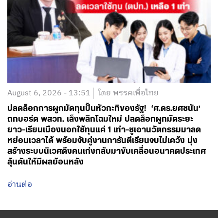
August 6, 2026 - 13:51
โดย พรรคเพื่อไทย
ปลดล็อกการผูกมัดทุนปั้นหัวกะทิของรัฐ! ‘ศ.ดร.ยศชนัน’
ถกบอร์ด พสวท. เล็งพลิกโฉมใหม่ ปลดล็อกผูกมัดระยะ
ยาว-เรียนเมืองนอกใช้ทุนแค่ 1 เท่า-ชูเอานวัตกรรมมาลด
หย่อนเวลาได้ พร้อมจับคู่งานการันตีเรียนจบไม่เคว้ง มุ่ง
สร้างระบบนิเวศดึงคนเก่งกลับมาขับเคลื่อนอนาคตประเทศ
ลุ้นดันให้มีผลย้อนหลัง
อ่านต่อ