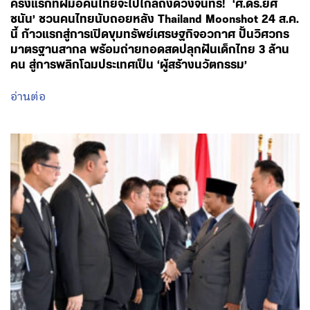
ครั้งแรกที่ฝีมือคนไทยจะไปไกลถึงดวงจันทร์! ‘ศ.ดร.ยศ
ชนัน’ ชวนคนไทยนับถอยหลัง Thailand Moonshot 24 ส.ค.
นี้ ก้าวแรกสู่การเปิดขุมทรัพย์เศรษฐกิจอวกาศ ปั้นวิศวกร
มาตรฐานสากล พร้อมถ่ายทอดสดปลุกฝันเด็กไทย 3 ล้าน
คน สู่การพลิกโฉมประเทศเป็น ‘ผู้สร้างนวัตกรรม’
อ่านต่อ