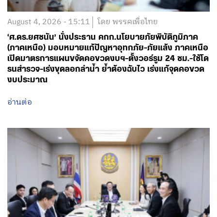
August 4, 2026 - 15:11
โดย พรรคเพื่อไทย
‘ศ.ดร.ยศชนัน’ นั่งประธาน คกก.นโยบายภัยพิบัติภูมิภาค
(ภาคเหนือ) มอบหมายแก้ปัญหาอุทกภัย-ภัยแล้ง ภาคเหนือ
เปิดมาตรการแผนขจัดคอขวดงบฯ-ตั้งวอร์รูม 24 ชม.-ใช้โด
รนสำรวจ-เร่งขุดลอกลำน้ำ ย้ำต้องฉับไว เร่งแก้จุดคอขวด
งบประมาณ
อ่านต่อ