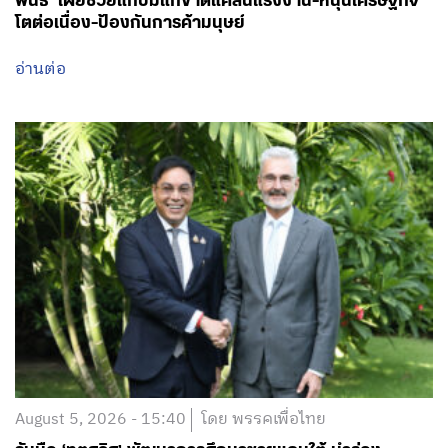
พันธ์’ เผยช่วยแก้ปมแก้ขาดแคลนแรงงาน-หนุนเศรษฐกิจ
โตต่อเนื่อง-ป้องกันการค้ามนุษย์
อ่านต่อ
August 5, 2026 - 15:40
โดย พรรคเพื่อไทย