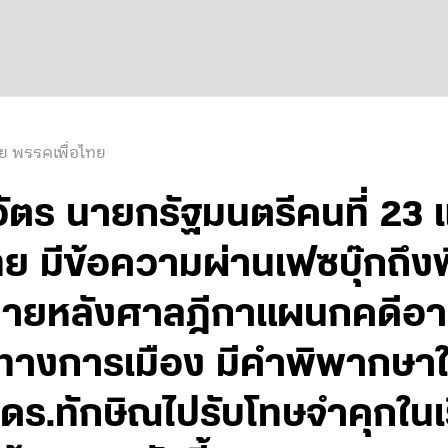
ย พรรคเพื่อไทย
ัตร นายกรัฐมนตรีคนที่ 23 แล
 มีข้อความผ่านเฟซบุ๊กถึงพ
ภายหลังศาลฎีกาแผนกคดีอา
างการเมือง มีคำพิพากษาให
ว ดร.ทักษิณไปรับโทษจำคุกในเ