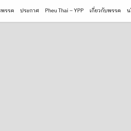
ารพรรค
ประกาศ
Pheu Thai – YPP
เกี่ยวกับพรรค
น