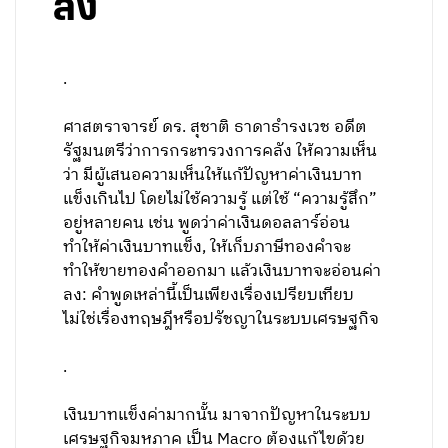
ลง
.
ศาสตราจารย์​ ดร. สุชาติ​ ธา​ดา​ธำ​รง​เวช​ อดีต
รัฐมนตรี​ว่าการกระท​รวงการคลัง​ ให้ความเห็น
ว่า​ มีผู้เสนอความเห็นให้แก้ปัญหา​ค่าเงินบาท
แข็งเกินไป​ โดยไม่ใช้ความรู้​ แต่ใช้ “ความรู้สึก”
อยู่หลายคน​ เช่น​ พูดว่า​ค่าเงินดอลลาร์​อ่อน
ทำให้ค่าเงินบาทแข็ง, ให้เก็บภาษีทองคำจะ
ทำให้ขายทองคำออกมา​ แล้วเงินบาทจะอ่อนค่า
ลง: คำพูดเหล่านี้เป็นเพียงเรื่องเปรียบเทียบ​
ไม่ใช่เรื่องทฤษฎี​หรือปรัชญาในระบบ​เศรษฐกิจ
.
เงินบาทแข็งค่ามาก​นั้น มาจากปัญหาในระบบ​
เศรษฐกิจ​มหภาค เป็น​ Macro ต้องแก้ไขด้วย​