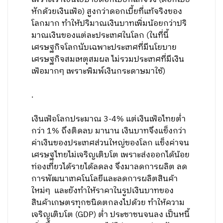
หักด้วยเงิน​เฟ้อ)​ สูงกว่า​ดอก​เบี้ยที่แท้จริงของ
โลกมาก​ ทำให้ปริมาณเงินบาทเพิ่มน้อยกว่าปริ​
มาณเงินของแต่​ละ​ประเทศในโลก (ในที่นี้​
เศรษฐกิจ​โลก​นับเฉพาะประเทศที่มีนโยบาย
เศรษฐกิจ​สมเหตุสมผล​ ไม่รวมประเทศที่มีเงิน
เฟ้อมากๆ​ เพราะพิมพ์​เงินกระดาษมาใช้)​
.
เงินเฟ้อโลกประ​มาณ​ 3-4​% แต่เงินเฟ้อไทยต่ำ
กว่า​ 1% ถึงติดลบ​ มานาน​ เงินบาท​จึงแข็งกว่า
ค่าเงินของประเทศส่วนใหญ่ของโลก แข็งค่าจน
เศรษฐ​ไทยไม่เจริญเติบโต เพราะส่งออกได้​น้อย​
ท่องเที่ยวได้รายได้ลดลง​ จึงมาลดการผลิต​ ลด
การพัฒนา​เทคโนโลยี​และลดการผลิตสินค้า​
ใหม่​ๆ​ และยังทำให้ราคาในรูปเงินบาทของ
สินค้าเกษตร​ทุกชนิดตกลงไปด้วย ทำให้ความ
เจริญ​เติบโต (GDP)​ ต่ำ​ ประชาชนจนลง​ เป็นหนี้