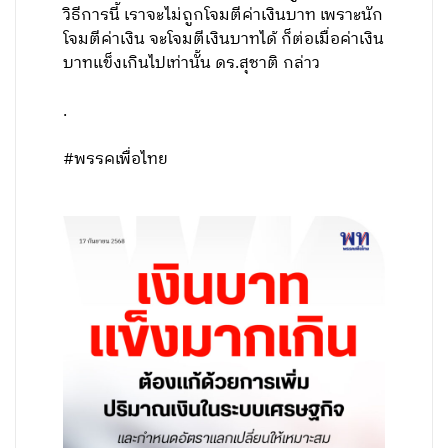
วิธีการนี้​ เราจะไม่ถูกโจม​ตีค่าเงินบาท​ เพราะ​นัก
โจมตีค่าเงิน​ จะโจม​ตีเงินบาทได้​ ก็ต่อเมื่อค่าเงิน
บาทแข็งเกินไปเท่านั้น​ ดร.สุชาติ​ กล่าว
.
#พรรคเพื่อไทย