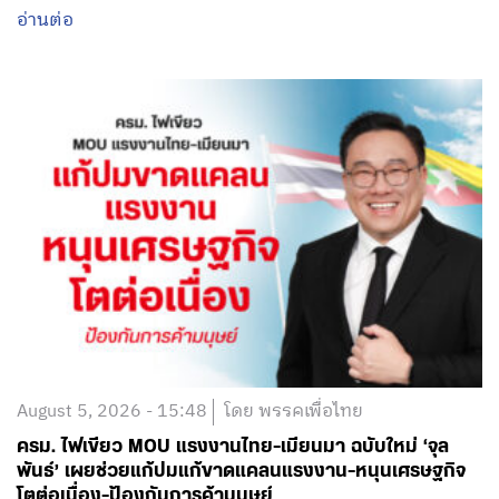
อ่านต่อ
August 5, 2026 - 15:48
โดย พรรคเพื่อไทย
ครม. ไฟเขียว MOU แรงงานไทย-เมียนมา ฉบับใหม่ ‘จุล
พันธ์’ เผยช่วยแก้ปมแก้ขาดแคลนแรงงาน-หนุนเศรษฐกิจ
โตต่อเนื่อง-ป้องกันการค้ามนุษย์