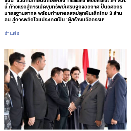
ชนัน’ ชวนคนไทยนับถอยหลัง Thailand Moonshot 24 ส.ค.
นี้ ก้าวแรกสู่การเปิดขุมทรัพย์เศรษฐกิจอวกาศ ปั้นวิศวกร
มาตรฐานสากล พร้อมถ่ายทอดสดปลุกฝันเด็กไทย 3 ล้าน
คน สู่การพลิกโฉมประเทศเป็น ‘ผู้สร้างนวัตกรรม’
อ่านต่อ