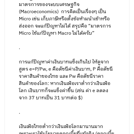
มาตรการของระบบเศรษฐกิจ​
(Macroeconomics)​ ​ การคิดเป็นเรื่องๆ​ เป็น​
Micro​ เช่น​ เก็บภาษีหรือตั้งข้อห้ามนำเข้าหรือ
ส่งออก จะแก้ปัญหา​ไม่ได้​ สรุป​คือ “มาตรการ​
Micro​ ใช้แก้ปัญหา​ Macro​ ไม่ได้​ครับ”
.
การแก้ปัญหา​ค่าเงินบาทแข็งเกินไป ให้ดูจาก
สูตร e=P/Pw, e คือดัชนีค่า​เ​งินบาท, P คือดัชนี
ราคาสินค้าของไทย และ​ Pw​ คือดัชนีราคา
สินค้าของโลก​: หากเงินเฟ้อเราต่ำกว่าเงินเฟ้อ
โลก​ เงินบาทก็จะแข็งค่าขึ้น​ (เช่น​ ค่า​ e​ ลดลง​
จาก​ 37 บาทเป็น​ 31 บาทต่อ​ $)
.
เงินเฟ้อไทยต่ำกว่าเงินเฟ้อโลกมานานมาก
เพราะเราใช้นโยบายดอกเบี้ยที่แท้จริง​ (ดอกเบี้ย