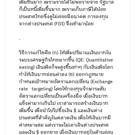
เพิ่มขึ้น​มาก​ เพราะรายได้ไม่พอรายจ่าย​ รัฐบาล
ก็เป็นหนี้เพิ่มขึ้นมาก​ เพราะเก็บภาษีได้น้อย
ประเทศ​ไทยจึงดูไม่ค่อยมีอนาคต​ การลงทุน
จากต่างประเทศ (FDI) จึงเข้ามาน้อย
.
วิธีการแก้ไข​​คือ​ (ก)​ ให้เพิ่มปริมาณเงินบาทใน
ระ​บบเศรษฐกิจไทย​มากขึ้น​ (QE: Quantitative
easing)​ เงินเฟ้อก็จะสูงขึ้นเท่าๆ​ กับเงินเฟ้อโลก​
ทำให้เงินบาทอ่อนค่าลง​ (ข)​ ออกกฎหมาย
กำหนดเป้าหมายอัตราแลกเป​ลี่ยน​ (Exchange
rate targeting)​ โดยใช้กองทุนรักษาระดับ​
อัตรา​แลกเปลี่ยน​เป็นเครื่องมือ เมื่อเงินบาท
แข็ง​ค่ามากเกินไป​ เราสามารถ​สร้างเงินบาท
เพิ่มขึ้น​ เพื่อนำไปไปซื้อ​เงิน $ และเงินต่าง
ประเทศที่สำคัญในตลาดเงิน​ เพื่อให้เงินบาทมี
ค่าเหมาะสม​ แต่เราจะไม่เอา​เงินต่างประเทศ
และเงิน $ ออกขาย​ เมื่อเงินบาทอยู่ในด้านอ่อน​