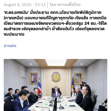
August 4, 2026 - 15:11
โดย พรรคเพื่อไทย
‘ศ.ดร.ยศชนัน’ นั่งประธาน คกก.นโยบายภัยพิบัติภูมิภาค
(ภาคเหนือ) มอบหมายแก้ปัญหาอุทกภัย-ภัยแล้ง ภาคเหนือ
เปิดมาตรการแผนขจัดคอขวดงบฯ-ตั้งวอร์รูม 24 ชม.-ใช้โด
รนสำรวจ-เร่งขุดลอกลำน้ำ ย้ำต้องฉับไว เร่งแก้จุดคอขวด
งบประมาณ
อ่านต่อ