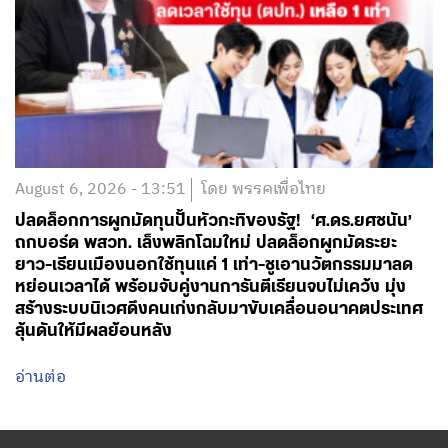
August 6, 2026 - 13:51
โดย พรรคเพื่อไทย
ปลดล็อกการผูกมัดทุนปั้นหัวกะทิของรัฐ! ‘ศ.ดร.ยศชนัน’
ถกบอร์ด พสวท. เล็งพลิกโฉมใหม่ ปลดล็อกผูกมัดระยะ
ยาว-เรียนเมืองนอกใช้ทุนแค่ 1 เท่า-ชูเอานวัตกรรมมาลด
หย่อนเวลาได้ พร้อมจับคู่งานการันตีเรียนจบไม่เคว้ง มุ่ง
สร้างระบบนิเวศดึงคนเก่งกลับมาขับเคลื่อนอนาคตประเทศ
ลุ้นดันให้มีผลย้อนหลัง
อ่านต่อ