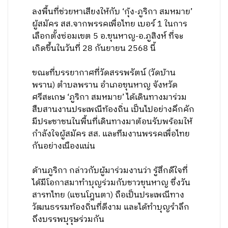
ลงพื้นที่ช่วยหาเสียงให้กับ ‘กุ้ง-ภูริกา สมหมาย’
ผู้สมัคร สส.จากพรรคเพื่อไทย เบอร์ 1 ในการ
เลือกตั้งซ่อมเขต 5 อ.ขุนหาญ-อ.ภูสิงห์ ที่จะ
เกิดขึ้นในวันที่ 28 กันยายน 2568 นี้
ขณะที่บรรยากาศที่วัดสรรพรัตน์ (วัดบ้าน
พราน) ตำบลพราน อำเภอขุนหาญ จังหวัด
ศรีสะเกษ ‘ภูริกา สมหมาย’ ได้เดินทางมาร่วม
สืบสานงานประเพณีท้องถิ่น เป็นไปอย่างคึกคัก
มีประชาชนในพื้นที่เดินทางมาต้อนรับพร้อมให้
กำลังใจผู้สมัคร สส. และทีมงานพรรคเพื่อไทย
กันอย่างเนืองแน่น
ด้านภูริกา กล่าวกับผู้มาร่วมงานว่า รู้สึกดีใจที่
ได้มีโอกาสมาทำบุญร่วมกับชาวขุนหาญ ซึ่งวัน
สารทไทย (แซนโฎนตา) ถือเป็นประเพณีทาง
วัฒนธรรมท้องถิ่นที่ดีงาม และได้ทำบุญรำลึก
ถึงบรรพบุรุษร่วมกัน