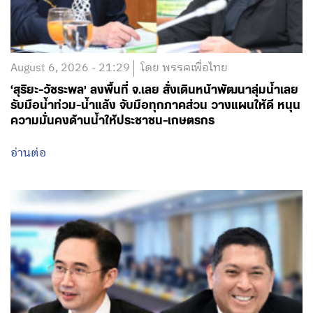
‘สุริยะ-วัชระพล’ ลงพื้นที่ จ.เลย สั่งเดินหน้าพัฒนาลุ่มน้ำเลย
รับมือน้ำท่วม-น้ำแล้ง จับมือทุกภาคส่วน วางแผนให้ดี หนุน
ความมั่นคงด้านน้ำให้ประชาชน-เกษตรกร
อ่านต่อ