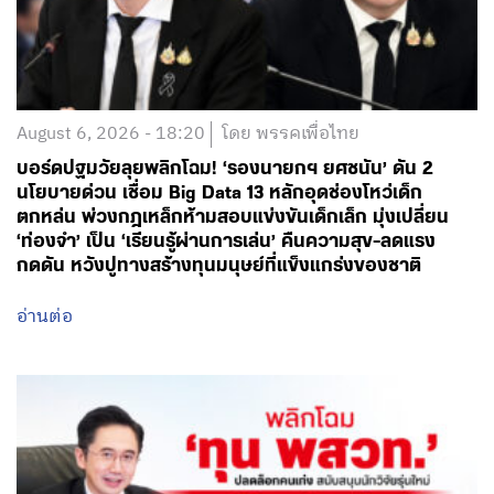
August 6, 2026 - 18:20
โดย พรรคเพื่อไทย
บอร์ดปฐมวัยลุยพลิกโฉม! ‘รองนายกฯ ยศชนัน’ ดัน 2
นโยบายด่วน เชื่อม Big Data 13 หลักอุดช่องโหว่เด็ก
ตกหล่น พ่วงกฎเหล็กห้ามสอบแข่งขันเด็กเล็ก มุ่งเปลี่ยน
‘ท่องจำ’ เป็น ‘เรียนรู้ผ่านการเล่น’ คืนความสุข-ลดแรง
กดดัน หวังปูทางสร้างทุนมนุษย์ที่แข็งแกร่งของชาติ
อ่านต่อ