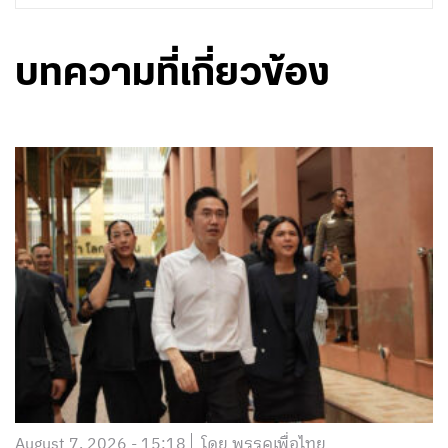
August 7, 2026 - 15:18
โดย พรรคเพื่อไทย
‘ศ.ดร.ยศชนัน’ ลงพื้นที่เหตุกราดยิง รร.เทพศิรินทร์ นนทบุรี
สั่งยกระดับความปลอดภัยสถานศึกษาทั่วประเทศ-แก้ปมบูล
ลี่ ปิด รร.ชั่วคราว เร่งระดมทีมเยียวยาจิตใจ-ทหารแห่
บริจาคเลือดด่วน พร้อมวอนสังคมงดแชร์ภาพสะเทือนใจ