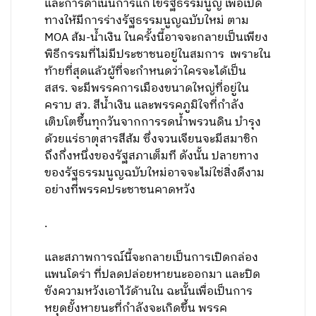
และการดำเนินการแก้ไขรัฐธรรมนูญ เพื่อเปิด
ทางให้มีการร่างรัฐธรรมนูญฉบับใหม่ ตาม
MOA ส้ม-น้ำเงิน ในครั้งนี้อาจจะกลายเป็นเพียง
พิธีกรรมที่ไม่มีประชาชนอยู่ในสมการ เพราะใน
ท้ายที่สุดแล้วผู้ที่จะกำหนดว่าใครจะได้เป็น
สสร. จะมีพรรคการเมืองขนาดใหญ่ที่อยู่ใน
คราบ สว. สีน้ำเงิน และพรรคภูมิใจที่กำลัง
เติบโตขึ้นทุกวันจากการรดน้ำพรวนดิน บำรุง
ด้วยแร่ธาตุสารสีส้ม ซึ่งจวนเจียนจะมีสมาชิก
ถึงกึ่งหนึ่งของรัฐสภาเต็มที ดังนั้น ปลายทาง
ของรัฐธรรมนูญฉบับใหม่อาจจะไม่ใช่สิ่งดีงาม
อย่างที่พรรคประชาชนคาดหวัง
.
และสภาพการณ์นี้จะกลายเป็นการเปิดกล่อง
แพนโดร่า ที่ปลดปล่อยหายนะออกมา และปิด
ขังความหวังเอาไว้ด้านใน ฉะนั้นเพื่อเป็นการ
หยุดยั้งหายนะที่กำลังจะเกิดขึ้น พรรค