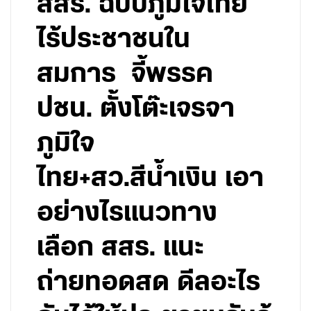
สสร. ฉบับภูมิใจไทย
ไร้ประชาชนใน
สมการ จี้พรรค
ปชน. ตั้งโต๊ะเจรจา
ภูมิใจ
ไทย+สว.สีน้ำเงิน เอา
อย่างไรแนวทาง
เลือก สสร. แนะ
ถ่ายทอดสด ดีลอะไร