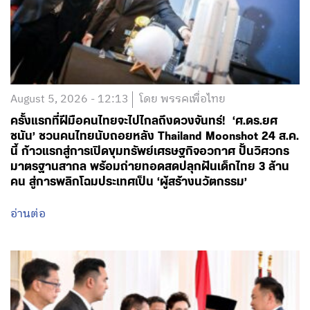
August 5, 2026 - 12:13
โดย พรรคเพื่อไทย
ครั้งแรกที่ฝีมือคนไทยจะไปไกลถึงดวงจันทร์! ‘ศ.ดร.ยศ
ชนัน’ ชวนคนไทยนับถอยหลัง Thailand Moonshot 24 ส.ค.
นี้ ก้าวแรกสู่การเปิดขุมทรัพย์เศรษฐกิจอวกาศ ปั้นวิศวกร
มาตรฐานสากล พร้อมถ่ายทอดสดปลุกฝันเด็กไทย 3 ล้าน
คน สู่การพลิกโฉมประเทศเป็น ‘ผู้สร้างนวัตกรรม’
อ่านต่อ