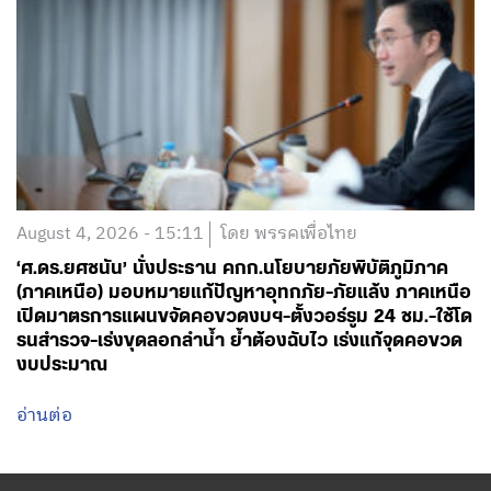
August 4, 2026 - 15:11
โดย พรรคเพื่อไทย
‘ศ.ดร.ยศชนัน’ นั่งประธาน คกก.นโยบายภัยพิบัติภูมิภาค
(ภาคเหนือ) มอบหมายแก้ปัญหาอุทกภัย-ภัยแล้ง ภาคเหนือ
เปิดมาตรการแผนขจัดคอขวดงบฯ-ตั้งวอร์รูม 24 ชม.-ใช้โด
รนสำรวจ-เร่งขุดลอกลำน้ำ ย้ำต้องฉับไว เร่งแก้จุดคอขวด
งบประมาณ
อ่านต่อ