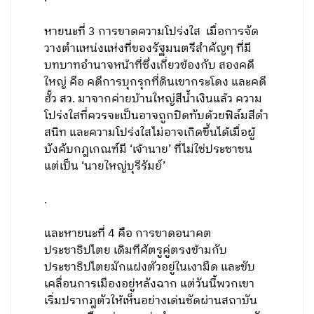
หายนะที่ 3 การขาดความโปร่งใส เมื่อการจัด
วางตำแหน่งแห่งที่ของรัฐมนตรีสำคัญๆ ที่มี
บทบาทอำนาจหน้าที่ซึ่งเกี่ยวข้องกับ สองคดี
ใหญ่ คือ คดีการบุกรุกที่ดินเขากระโดง และคดี
ฮั้ว สว. มาจากค่ายบ้านใหญ่สีน้ำเงินแล้ว ความ
โปร่งใสที่ควรจะเป็นอาจถูกปิดทับด้วยฟิล์มสีดำ
สนิท และความโปร่งใสไม่อาจเกิดขึ้นได้เมื่อผู้
บังคับกฎเกณฑ์มี ‘เจ้านาย’ ที่ไม่ใช่ประชาชน
แต่เป็น ‘นายใหญ่บุรีรัมย์’
.
และหายนะที่ 4 คือ การขาดอนาคต
ประชาธิปไตย เดิมทีศัตรูคู่ตรงข้ามกับ
ประชาธิปไตยมักแฝงตัวอยู่ในเงามืด และขับ
เคลื่อนการเมืองอยู่หลังฉาก แต่วันนี้พวกเขา
เริ่มปรากฎตัวให้เห็นอย่างเด่นชัดผ่านสถาบัน