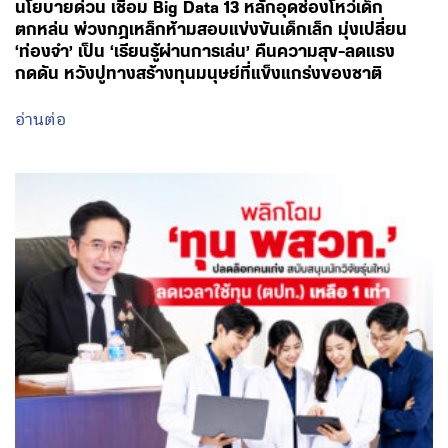
นโยบายด่วน เชื่อม Big Data 13 หลักอุดช่องโหว่เด็ก
ตกหล่น พ่วงกฎเหล็กห้ามสอบแข่งขันเด็กเล็ก มุ่งเปลี่ยน
‘ท่องจำ’ เป็น ‘เรียนรู้ผ่านการเล่น’ คืนความสุข-ลดแรง
กดดัน หวังปูทางสร้างทุนมนุษย์ที่แข็งแกร่งของชาติ
อ่านต่อ