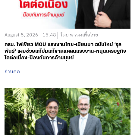
August 5, 2026 - 15:48
โดย พรรคเพื่อไทย
ครม. ไฟเขียว MOU แรงงานไทย-เมียนมา ฉบับใหม่ ‘จุล
พันธ์’ เผยช่วยแก้ปมแก้ขาดแคลนแรงงาน-หนุนเศรษฐกิจ
โตต่อเนื่อง-ป้องกันการค้ามนุษย์
อ่านต่อ