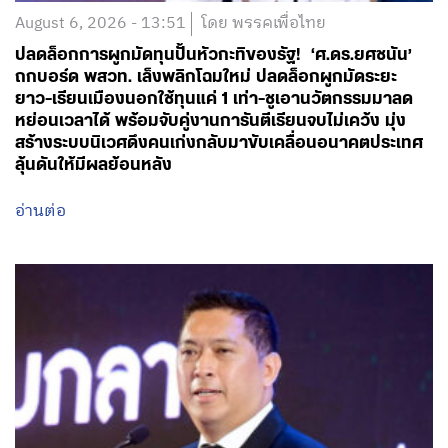
August 6, 2026 - 13:51
โดย พรรคเพื่อไทย
ปลดล็อกการผูกมัดทุนปั้นหัวกะทิของรัฐ! ‘ศ.ดร.ยศชนัน’
ถกบอร์ด พสวท. เล็งพลิกโฉมใหม่ ปลดล็อกผูกมัดระยะ
ยาว-เรียนเมืองนอกใช้ทุนแค่ 1 เท่า-ชูเอานวัตกรรมมาลด
หย่อนเวลาได้ พร้อมจับคู่งานการันตีเรียนจบไม่เคว้ง มุ่ง
สร้างระบบนิเวศดึงคนเก่งกลับมาขับเคลื่อนอนาคตประเทศ
ลุ้นดันให้มีผลย้อนหลัง
อ่านต่อ