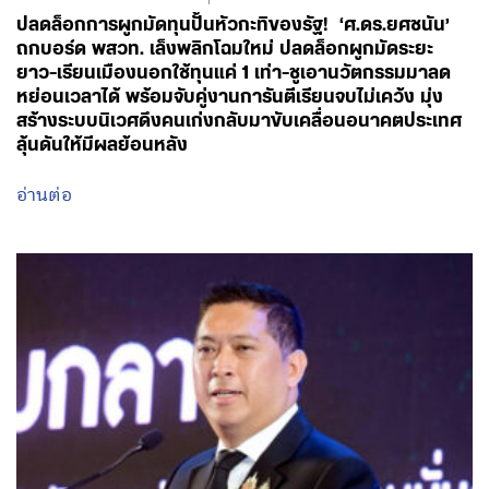
ปลดล็อกการผูกมัดทุนปั้นหัวกะทิของรัฐ! ‘ศ.ดร.ยศชนัน’
ถกบอร์ด พสวท. เล็งพลิกโฉมใหม่ ปลดล็อกผูกมัดระยะ
ยาว-เรียนเมืองนอกใช้ทุนแค่ 1 เท่า-ชูเอานวัตกรรมมาลด
หย่อนเวลาได้ พร้อมจับคู่งานการันตีเรียนจบไม่เคว้ง มุ่ง
สร้างระบบนิเวศดึงคนเก่งกลับมาขับเคลื่อนอนาคตประเทศ
ลุ้นดันให้มีผลย้อนหลัง
อ่านต่อ