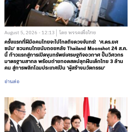
August 5, 2026 - 12:13
โดย พรรคเพื่อไทย
ครั้งแรกที่ฝีมือคนไทยจะไปไกลถึงดวงจันทร์! ‘ศ.ดร.ยศ
ชนัน’ ชวนคนไทยนับถอยหลัง Thailand Moonshot 24 ส.ค.
นี้ ก้าวแรกสู่การเปิดขุมทรัพย์เศรษฐกิจอวกาศ ปั้นวิศวกร
มาตรฐานสากล พร้อมถ่ายทอดสดปลุกฝันเด็กไทย 3 ล้าน
คน สู่การพลิกโฉมประเทศเป็น ‘ผู้สร้างนวัตกรรม’
อ่านต่อ