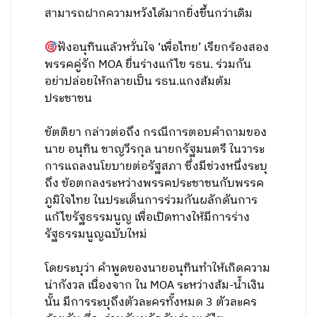
สามารถฝากความหวังได้มากยิ่งขึ้นกว่าเดิม
ฟังอนุทินแล้วหวั่นใจ ‘เพื่อไทย’ เรียกร้องสอง
พรรคคู่รัก MOA ยื่นร่างแก้ไข รธน. ร่วมกัน
อย่าปล่อยให้กลายเป็น รธน.แกงส้มต้ม
ประชาชน
ขัตติยา กล่าวต่อถึง กรณีการตอบคำถามของ
นาย อนุทิน ชาญวีรกุล นายกรัฐมนตรี ในวาระ
การแถลงนโยบายต่อรัฐสภา ซึ่งมีช่วงหนึ่งระบุ
ถึง ข้อตกลงระหว่างพรรคประชาชนกับพรรค
ภูมิใจไทย ในประเด็นการร่วมกันผลักดันการ
แก้ไขรัฐธรรมนูญ เพื่อเปิดทางให้มีการร่าง
รัฐธรรมนูญฉบับใหม่
โดยระบุว่า คำพูดของนายอนุทินทำให้เกิดความ
น่ากังวล เนื่องจาก ใน MOA ระหว่างส้ม-น้ำเงิน
นั้น มีการระบุถึงตัวละครทั้งหมด 3 ตัวละคร