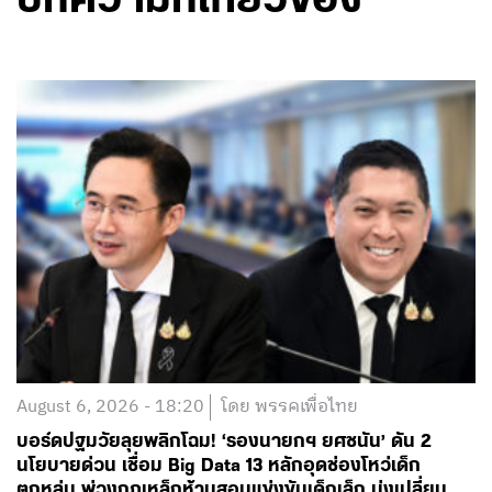
บทความที่เกี่ยวข้อง
August 6, 2026 - 18:20
โดย พรรคเพื่อไทย
บอร์ดปฐมวัยลุยพลิกโฉม! ‘รองนายกฯ ยศชนัน’ ดัน 2
นโยบายด่วน เชื่อม Big Data 13 หลักอุดช่องโหว่เด็ก
ตกหล่น พ่วงกฎเหล็กห้ามสอบแข่งขันเด็กเล็ก มุ่งเปลี่ยน