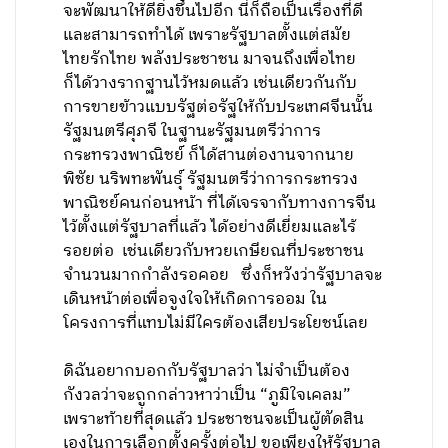
จะพัฒนาให้ดียิ่งขึ้นไปอีก นี่ก็ถือเป็นเรื่องที่ดี
และสามารถทำได้ เพราะรัฐบาลตั้งแต่สมัย
ไทยรักไทย พลังประชาชน มาจนถึงเพื่อไทย
ก็ได้วางรากฐานไว้หมดแล้ว เช่นเดียวกันกับ
การขายข้าวแบบรัฐต่อรัฐให้กับประเทศจีนนั้น
รัฐมนตรีศุภจี ในฐานะรัฐมนตรีว่าการ
กระทรวงพาณิชย์ ก็ได้สานต่องานจากนาย
พิชัย นริพทะพันธุ์ รัฐมนตรีว่าการกระทรวง
พาณิชย์คนก่อนหน้า ที่ได้เจรจากับทางการจีน
ไว้ตั้งแต่รัฐบาลที่แล้ว ได้อย่างดีเยี่ยมและไร้
รอยต่อ เช่นเดียวกับหวยเกษียณที่ประชาชน
จำนวนมากกำลังรอคอย ซึ่งก็หวังว่ารัฐบาลจะ
เดินหน้าต่อเพื่อจูงใจให้เกิดการออม ใน
โครงการที่แทบไม่มีใครต้องเสียประโยชน์เลย
ดิฉันอยากบอกกับรัฐบาลว่า ไม่จำเป็นต้อง
กังวลว่าจะถูกกล่าวหาว่าเป็น “ภูมิใจเคลม”
เพราะท้ายที่สุดแล้ว ประชาชนจะเป็นผู้ตัดสิน
เองในการเลือกตั้งครั้งต่อไป ขอเพียงให้รัฐบาล