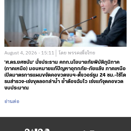
August 4, 2026 - 15:11
โดย พรรคเพื่อไทย
‘ศ.ดร.ยศชนัน’ นั่งประธาน คกก.นโยบายภัยพิบัติภูมิภาค
(ภาคเหนือ) มอบหมายแก้ปัญหาอุทกภัย-ภัยแล้ง ภาคเหนือ
เปิดมาตรการแผนขจัดคอขวดงบฯ-ตั้งวอร์รูม 24 ชม.-ใช้โด
รนสำรวจ-เร่งขุดลอกลำน้ำ ย้ำต้องฉับไว เร่งแก้จุดคอขวด
งบประมาณ
อ่านต่อ