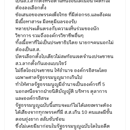
เป็นส.ว.ลากตั้งหรือตำแหน่งอื่นใดในอนาคตที่ไม่
ต้องลงเลือกตั้ง
ข้อเสนอของพรรคเพื่อไทย ที่มีต่อกรธ.และสังคม
มีเนื้อหาสาระ มีเหตุมีผลรองรับ
หลายประเด็นตรงกับความเห็นร่วมของนัก
วิชาการ รวมถึงองค์กรวิชาชีพอื่นๆ
ทั้งเนื้อหาที่ไม่เป็นประชาธิปไตย นายกฯคนนอกไม่
ต้องเป็นส.ส.
บัตรเลือกตั้งใบเดียวไม่สะท้อนเจตจำนงประชาชน
ส.ว.ลากตั้งกันเองแบบไขว้
ไม่ยึดโยงประชาชน ให้อำนาจ องค์กรอิสระโดย
เฉพาะศาลรัฐธรรมนูญมากเกินไป
ทำให้ศาลรัฐธรรมนูญมีอำนาจเป็นองค์กรที่ 5
นอกเหนือจากฝ่ายนิติบัญญัติ บริหาร ตุลาการ
และองค์กรอิสระ
รัฐธรรมนูญฉบับนี้แทบจะแก้ไม่ได้เลยเพราะต้อง
ได้เสียงจากทุกพรรคที่มี ส.ส.เกิน 10 คนและมีขั้น
ตอนยุ่งยาก สลับซับซ้อน
ซึ่งไม่เคยมีมาก่อนในรัฐธรรมนูญฉบับใดในอดีต