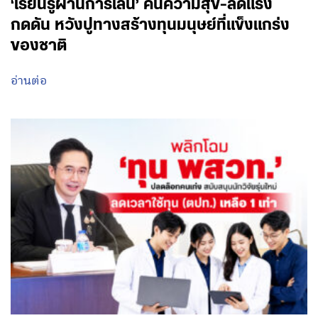
‘เรียนรู้ผ่านการเล่น’ คืนความสุข-ลดแรง
กดดัน หวังปูทางสร้างทุนมนุษย์ที่แข็งแกร่ง
ของชาติ
อ่านต่อ