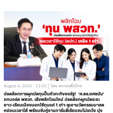
August 6, 2026 - 13:51
โดย พรรคเพื่อไทย
ปลดล็อกการผูกมัดทุนปั้นหัวกะทิของรัฐ! ‘ศ.ดร.ยศชนัน’
ถกบอร์ด พสวท. เล็งพลิกโฉมใหม่ ปลดล็อกผูกมัดระยะ
ยาว-เรียนเมืองนอกใช้ทุนแค่ 1 เท่า-ชูเอานวัตกรรมมาลด
หย่อนเวลาได้ พร้อมจับคู่งานการันตีเรียนจบไม่เคว้ง มุ่ง