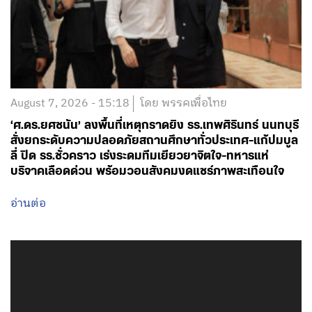
August 7, 2026 - 15:18
โดย พรรคเพื่อไทย
‘ศ.ดร.ยศชนัน’ ลงพื้นที่เหตุกราดยิง รร.เทพศิรินทร์ นนทบุรี
สั่งยกระดับความปลอดภัยสถานศึกษาทั่วประเทศ-แก้ปมบูล
ลี่ ปิด รร.ชั่วคราว เร่งระดมทีมเยียวยาจิตใจ-ทหารแห่
บริจาคเลือดด่วน พร้อมวอนสังคมงดแชร์ภาพสะเทือนใจ
อ่านต่อ