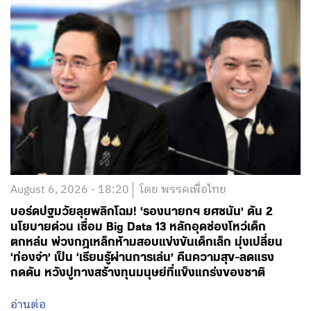
August 6, 2026 - 18:20
โดย พรรคเพื่อไทย
บอร์ดปฐมวัยลุยพลิกโฉม! ‘รองนายกฯ ยศชนัน’ ดัน 2
นโยบายด่วน เชื่อม Big Data 13 หลักอุดช่องโหว่เด็ก
ตกหล่น พ่วงกฎเหล็กห้ามสอบแข่งขันเด็กเล็ก มุ่งเปลี่ยน
‘ท่องจำ’ เป็น ‘เรียนรู้ผ่านการเล่น’ คืนความสุข-ลดแรง
กดดัน หวังปูทางสร้างทุนมนุษย์ที่แข็งแกร่งของชาติ
อ่านต่อ