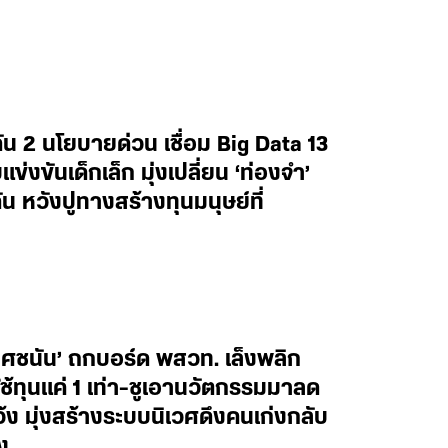
น 2 นโยบายด่วน เชื่อม Big Data 13
งขันเด็กเล็ก มุ่งเปลี่ยน ‘ท่องจำ’
น หวังปูทางสร้างทุนมนุษย์ที่
ยศชนัน’ ถกบอร์ด พสวท. เล็งพลิก
้ทุนแค่ 1 เท่า-ชูเอานวัตกรรมมาลด
ว้ง มุ่งสร้างระบบนิเวศดึงคนเก่งกลับ
ง