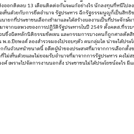
รส่งออกติดลบ 13
เดือนติดต่อกันจะแก้อย่างไร นักลงทุนที่หนีไป
รือเห็นด้วยกับการยึดอำนาจ รัฐประหาร ฉีกรัฐธรรมนูญก็เป็นสิทธ
นายกที่ประชาชนเลือกเข้ามาและได้สร้างผลงานเป็นที่ประจักษ์มาก
ก็มาจากผลพวงของการปฏิวัติรัฐประหารในปี 2549 ตั้งคตส.ที่รวบร
วนซึ่งผิดหลักนิติธรรมชัดเจน และกรรมการบางคนก็ถูกศาลตัดสิ
ัน พ.อ.ปิยพงศ์ ลองสำรวจมองไปรอบๆตัว คนกลุ่มใด น่าจะได้ประ
ันถ้วนหน้าขนาดนี้ อดีตผู้นำของประเทศที่มาจากการเลือกตั้ง
ี่ไม่เห็นด้วยและไม่ยอมรับอำนาจที่มาจากการรัฐประหาร คงไม่สบ
งศ์ เพราะไปจัดการงานนอกสั่ง ประชาชนไม่ได้ประโยชน์อะไร มีแ