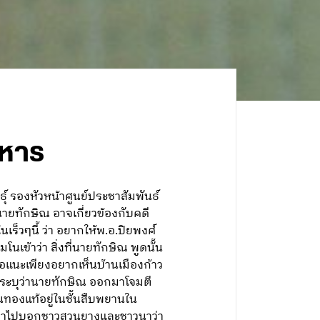
ะหาร
ุ์ รองหัวหน้าศูนย์ประชาสัมพันธ์
ยทักษิณ อาจเกี่ยวข้องกับคดี
็วๆนี้ ว่า อยากให้พ.อ.ปิยพงศ์
นเข้าว่า สิ่งที่นายทักษิณ พูดนั้น
อแนะเพียงอยากเห็นบ้านเมืองก้าว
รระบุว่านายทักษิณ ออกมาโจมตี
ทองแท้อยู่ในชั้นสืบพยานใน
อาเวลาไปบอกชาวสวนยางและชาวนาว่า