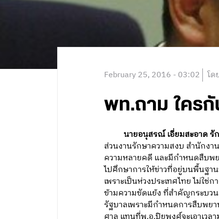
February 25, 2016 - 03:02
โดย
พท.ถาม ใครกั
นายอนุสรณ์ เอี่ยมสะอาด ร
ส่วนงานรักษาความสงบ สำนักงานเ
ความหลายคดี และมีกำหนดสืบพยานใ
ไปศึกษาการให้ข่าวที่อยู่บนพื้นฐาน
เพราะเป็นห่วงประเทศไทย ไม่ใช่ก
ข้ามความขัดแย้ง ที่สำคัญกระบว
รัฐบาลเพราะมีกำหนดการสืบพยานใ
ศาล แทนที่พ.อ.ปิยพงศ์จะเอาเวลาม