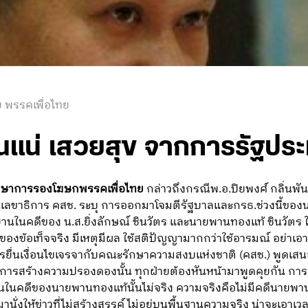
 พรรคเพื่อไทย
นแน่ เสวยสุข จากการรัฐปร
ักษาการรองโฆษกพรรคเพื่อไทย
กล่าวถึงกรณีพ.อ.ปิยพงศ์ กลิ่นพันธ
ลขาธิการ คสช. ระบุ การออกมาโจมตีรัฐบาลและกรธ.ช่วงนี้ของนา
นคดีของ น.ส.ยิ่งลักษณ์ ชินวัตร และนายพานทองแท้ ชินวัตร ในเร
ของข้อเท็จจริง มีเหตุมีผล ใช้สติปัญญามากกว่าใช้อารมณ์ อย่าเอามโ
ารยื่นเงื่อนไขเจรจากับคณะรักษาความสงบแห่งชาติ (คสช.) พูดเสน
นการสร้างความปรองดองนั้น ทุกฝ่ายต้องหันหน้ามาพูดคุยกัน กา
นคดีของนายพานทองแท้นั้นไม่จริง ความจริงคือไม่มีคดีนายพาน
านั่งให้ข่าวที่ไม่สร้างสรรค์ ไม่อยู่บนพื้นฐานความจริง น่าจะเ