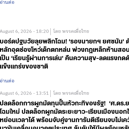
อ่านต่อ
August 6, 2026 - 18:20
โดย พรรคเพื่อไทย
บอร์ดปฐมวัยลุยพลิกโฉม! ‘รองนายกฯ ยศชนัน’ ดั
หลักอุดช่องโหว่เด็กตกหล่น พ่วงกฎเหล็กห้ามสอบแข่
เป็น ‘เรียนรู้ผ่านการเล่น’ คืนความสุข-ลดแรงกดดั
แข็งแกร่งของชาติ
อ่านต่อ
August 6, 2026 - 13:51
โดย พรรคเพื่อไทย
ปลดล็อกการผูกมัดทุนปั้นหัวกะทิของรัฐ! ‘ศ.ดร.
โฉมใหม่ ปลดล็อกผูกมัดระยะยาว-เรียนเมืองนอกใช
หย่อนเวลาได้ พร้อมจับคู่งานการันตีเรียนจบไม่เค
มาขับเคลื่อนอนาคตประเทศ ลุ้นดันให้มีผลย้อนหลั