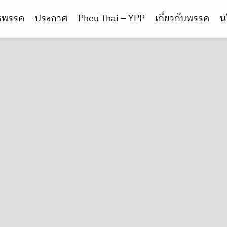
ารพรรค
ประกาศ
Pheu Thai – YPP
เกี่ยวกับพรรค
น