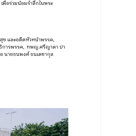
เพื่อร่วมน้อมรำลึกในพระ
ุข และอดีตหัวหน้าพรรค,
ขาธิการพรรค, ทพญ.ศรีญาดา ปา
ื่อ นายธนพงศ์ ธนเดชากุล