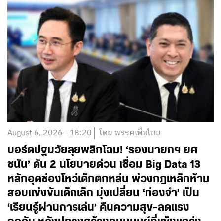
August 6, 2026 - 18:20
โดย พรรคเพื่อไทย
บอร์ดปฐมวัยลุยพลิกโฉม! ‘รองนายกฯ ยศ
ชนัน’ ดัน 2 นโยบายด่วน เชื่อม Big Data 13
หลักอุดช่องโหว่เด็กตกหล่น พ่วงกฎเหล็กห้าม
สอบแข่งขันเด็กเล็ก มุ่งเปลี่ยน ‘ท่องจำ’ เป็น
‘เรียนรู้ผ่านการเล่น’ คืนความสุข-ลดแรง