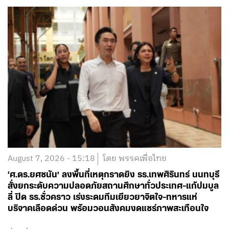
August 7, 2026 - 15:18
โดย พรรคเพื่อไทย
‘ศ.ดร.ยศชนัน’ ลงพื้นที่เหตุกราดยิง รร.เทพศิรินทร์ นนทบุรี
สั่งยกระดับความปลอดภัยสถานศึกษาทั่วประเทศ-แก้ปมบูล
ลี่ ปิด รร.ชั่วคราว เร่งระดมทีมเยียวยาจิตใจ-ทหารแห่
บริจาคเลือดด่วน พร้อมวอนสังคมงดแชร์ภาพสะเทือนใจ