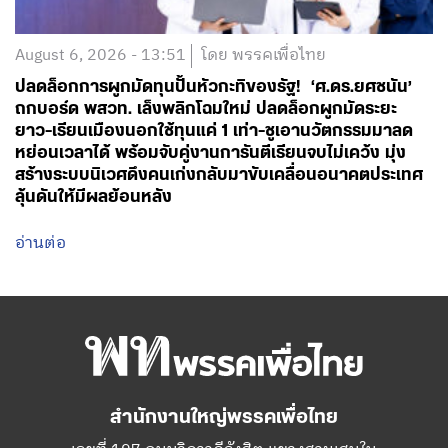
August 6, 2026 - 13:51
โดย พรรคเพื่อไทย
ปลดล็อกการผูกมัดทุนปั้นหัวกะทิของรัฐ! ‘ศ.ดร.ยศชนัน’
ถกบอร์ด พสวท. เล็งพลิกโฉมใหม่ ปลดล็อกผูกมัดระยะ
ยาว-เรียนเมืองนอกใช้ทุนแค่ 1 เท่า-ชูเอานวัตกรรมมาลด
หย่อนเวลาได้ พร้อมจับคู่งานการันตีเรียนจบไม่เคว้ง มุ่ง
สร้างระบบนิเวศดึงคนเก่งกลับมาขับเคลื่อนอนาคตประเทศ
ลุ้นดันให้มีผลย้อนหลัง
อ่านต่อ
สำนักงานใหญ่พรรคเพื่อไทย