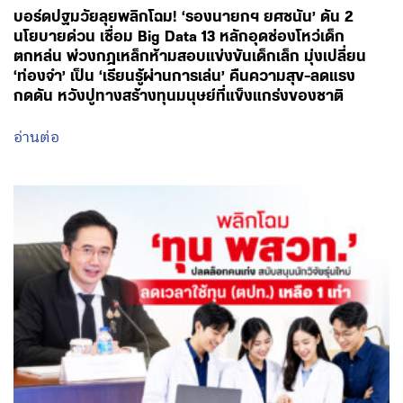
บอร์ดปฐมวัยลุยพลิกโฉม! ‘รองนายกฯ ยศชนัน’ ดัน 2
นโยบายด่วน เชื่อม Big Data 13 หลักอุดช่องโหว่เด็ก
ตกหล่น พ่วงกฎเหล็กห้ามสอบแข่งขันเด็กเล็ก มุ่งเปลี่ยน
‘ท่องจำ’ เป็น ‘เรียนรู้ผ่านการเล่น’ คืนความสุข-ลดแรง
กดดัน หวังปูทางสร้างทุนมนุษย์ที่แข็งแกร่งของชาติ
อ่านต่อ