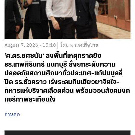
August 7, 2026 - 15:18
โดย พรรคเพื่อไทย
‘ศ.ดร.ยศชนัน’ ลงพื้นที่เหตุกราดยิง
รร.เทพศิรินทร์ นนทบุรี สั่งยกระดับความ
ปลอดภัยสถานศึกษาทั่วประเทศ-แก้ปมบูลลี่
ปิด รร.ชั่วคราว เร่งระดมทีมเยียวยาจิตใจ-
ทหารแห่บริจาคเลือดด่วน พร้อมวอนสังคมงด
แชร์ภาพสะเทือนใจ
อ่านต่อ