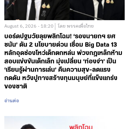
August 6, 2026 - 18:20
โดย พรรคเพื่อไทย
บอร์ดปฐมวัยลุยพลิกโฉม! ‘รองนายกฯ ยศ
ชนัน’ ดัน 2 นโยบายด่วน เชื่อม Big Data 13
หลักอุดช่องโหว่เด็กตกหล่น พ่วงกฎเหล็กห้าม
สอบแข่งขันเด็กเล็ก มุ่งเปลี่ยน ‘ท่องจำ’ เป็น
‘เรียนรู้ผ่านการเล่น’ คืนความสุข-ลดแรง
กดดัน หวังปูทางสร้างทุนมนุษย์ที่แข็งแกร่ง
ของชาติ
อ่านต่อ