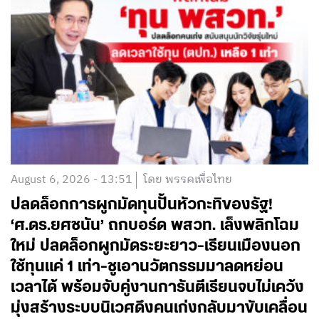
August 6, 2026 - 13:51
โดย พรรคเพื่อไทย
ปลดล็อกการผูกมัดทุนปั้นหัวกะทิของรัฐ!
‘ศ.ดร.ยศชนัน’ ถกบอร์ด พสวท. เล็งพลิกโฉม
ใหม่ ปลดล็อกผูกมัดระยะยาว-เรียนเมืองนอก
ใช้ทุนแค่ 1 เท่า-ชูเอานวัตกรรมมาลดหย่อน
เวลาได้ พร้อมจับคู่งานการันตีเรียนจบไม่เคว้ง
มุ่งสร้างระบบนิเวศดึงคนเก่งกลับมาขับเคลื่อน