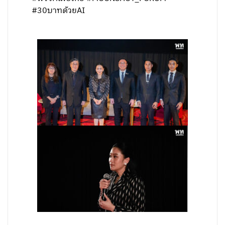
#30บาทด้วยAI