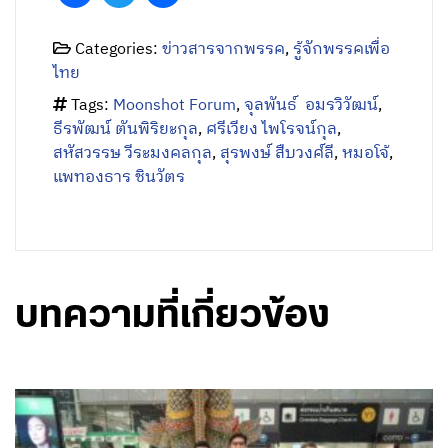
ธีรพัฒน์ ตันพิริยะกุล
,
ศรีเวียง ไพโรจน์กุล
,
สหัสวรรษ วีระมงคลกุล
,
สุรพงษ์ สืบวงศ์ลี
,
หมอโจ้
,
แพทองธาร ชินวัตร
บทความที่เกี่ยวข้อง