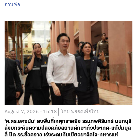
August 7, 2026 - 15:18
โดย พรรคเพื่อไทย
‘ศ.ดร.ยศชนัน’ ลงพื้นที่เหตุกราดยิง รร.เทพศิรินทร์ นนทบุรี
สั่งยกระดับความปลอดภัยสถานศึกษาทั่วประเทศ-แก้ปมบูล
ลี่ ปิด รร.ชั่วคราว เร่งระดมทีมเยียวยาจิตใจ-ทหารแห่
บริจาคเลือดด่วน พร้อมวอนสังคมงดแชร์ภาพสะเทือนใจ
อ่านต่อ