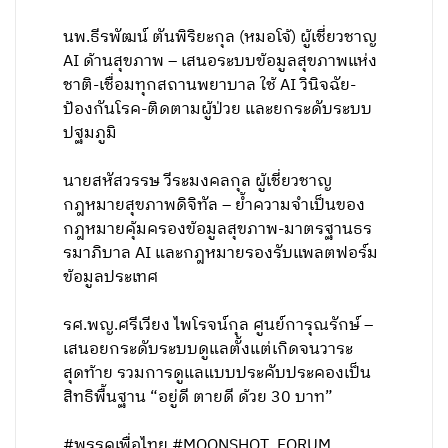
นพ.ธีรพัฒน์ ตันพิริยะกุล (หมอโจ้) ผู้เชี่ยวชาญ
AI ด้านสุขภาพ – เสนอระบบข้อมูลสุขภาพแห่ง
ชาติ-เชื่อมทุกสถานพยาบาล ใช้ AI วินิจฉัย-
ป้องกันโรค-ติดตามผู้ป่วย และยกระดับระบบ
ปฐมภูมิ
นายสหัสวรรษ วีระมงคลกุล ผู้เชี่ยวชาญ
กฎหมายสุขภาพดิจิทัล – ย้ำความจำเป็นของ
กฎหมายคุ้มครองข้อมูลสุขภาพ-มาตรฐานธร
รมาภิบาล AI และกฎหมายรองรับแพลตฟอร์ม
ข้อมูลประเทศ
รศ.พญ.ศรีเวียง ไพโรจน์กุล ศูนย์การุณรักษ์ –
เสนอยกระดับระบบดูแลตั้งแต่เกิดจนวาระ
สุดท้าย รวมการดูแลแบบประคับประคองเป็น
สิทธิพื้นฐาน “อยู่ดี ตายดี ด้วย 30 บาท”
#พรรคเพื่อไทย #MOONSHOT_FORUM