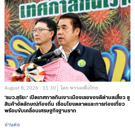
August 8, 2026 - 11:30
โดย พรรคเพื่อไทย
‘รมว.สุริยะ’ เปิดเทศกาลกินเงาะเมืองเลยของดีตำบลเสี้ยว ชู
สินค้าอัตลักษณ์ท้องถิ่น เชื่อมโยงตลาดและการท่องเที่ยว
พร้อมขับเคลื่อนเศรษฐกิจฐานราก
อ่านต่อ