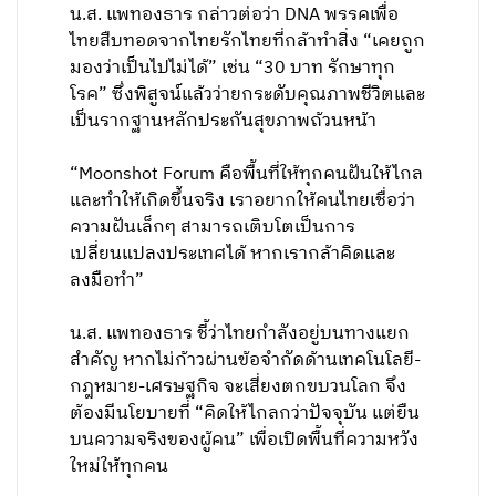
น.ส. แพทองธาร กล่าวต่อว่า DNA พรรคเพื่อ
ไทยสืบทอดจากไทยรักไทยที่กล้าทำสิ่ง “เคยถูก
มองว่าเป็นไปไม่ได้” เช่น “30 บาท รักษาทุก
โรค” ซึ่งพิสูจน์แล้วว่ายกระดับคุณภาพชีวิตและ
เป็นรากฐานหลักประกันสุขภาพถ้วนหน้า
“Moonshot Forum คือพื้นที่ให้ทุกคนฝันให้ไกล
และทำให้เกิดขึ้นจริง เราอยากให้คนไทยเชื่อว่า
ความฝันเล็กๆ สามารถเติบโตเป็นการ
เปลี่ยนแปลงประเทศได้ หากเรากล้าคิดและ
ลงมือทำ”
น.ส. แพทองธาร ชี้ว่าไทยกำลังอยู่บนทางแยก
สำคัญ หากไม่ก้าวผ่านข้อจำกัดด้านเทคโนโลยี-
กฎหมาย-เศรษฐกิจ จะเสี่ยงตกขบวนโลก จึง
ต้องมีนโยบายที่ “คิดให้ไกลกว่าปัจจุบัน แต่ยืน
บนความจริงของผู้คน” เพื่อเปิดพื้นที่ความหวัง
ใหม่ให้ทุกคน