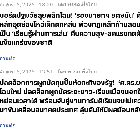
August 6, 2026 - 18:20
โดย พรรคเพื่อไทย
บอร์ดปฐมวัยลุยพลิกโฉม! ‘รองนายกฯ ยศชนัน’ ดั
หลักอุดช่องโหว่เด็กตกหล่น พ่วงกฎเหล็กห้ามสอบแข่
เป็น ‘เรียนรู้ผ่านการเล่น’ คืนความสุข-ลดแรงกดดั
แข็งแกร่งของชาติ
อ่านต่อ
August 6, 2026 - 13:51
โดย พรรคเพื่อไทย
ปลดล็อกการผูกมัดทุนปั้นหัวกะทิของรัฐ! ‘ศ.ดร.
โฉมใหม่ ปลดล็อกผูกมัดระยะยาว-เรียนเมืองนอกใช
หย่อนเวลาได้ พร้อมจับคู่งานการันตีเรียนจบไม่เค
มาขับเคลื่อนอนาคตประเทศ ลุ้นดันให้มีผลย้อนหลั
อ่านต่อ