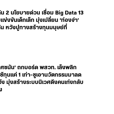
น 2 นโยบายด่วน เชื่อม Big Data 13
งขันเด็กเล็ก มุ่งเปลี่ยน ‘ท่องจำ’
น หวังปูทางสร้างทุนมนุษย์ที่
ยศชนัน’ ถกบอร์ด พสวท. เล็งพลิก
้ทุนแค่ 1 เท่า-ชูเอานวัตกรรมมาลด
ว้ง มุ่งสร้างระบบนิเวศดึงคนเก่งกลับ
ง