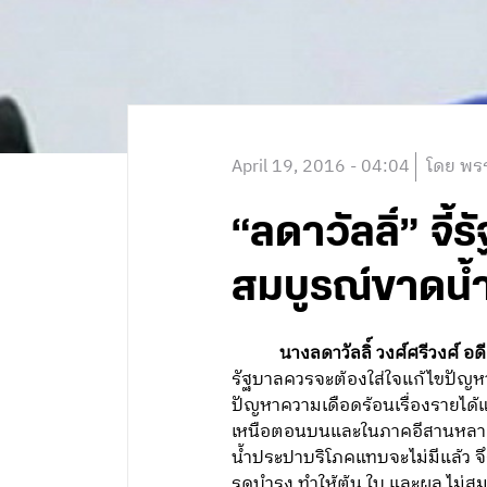
April 19, 2016 - 04:04
โดย พรร
“ลดาวัลลิ์” จ
สมบูรณ์ขาดน้
นางลดาวัลลิ์ วงศ์ศรีวงศ์ 
รัฐบาลควรจะต้องใส่ใจแก้ไขปัญห
ปัญหาความเดือดร้อนเรื่องรายได้
เหนือตอนบนและในภาคอีสานหลายจัง
น้ำประปาบริโภคแทบจะไม่มีแล้ว จ
รดบำรุง ทำให้ต้น ใบ และผล ไม่ส