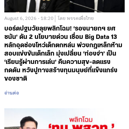
August 6, 2026 - 18:20
โดย พรรคเพื่อไทย
บอร์ดปฐมวัยลุยพลิกโฉม! ‘รองนายกฯ ยศ
ชนัน’ ดัน 2 นโยบายด่วน เชื่อม Big Data 13
หลักอุดช่องโหว่เด็กตกหล่น พ่วงกฎเหล็กห้าม
สอบแข่งขันเด็กเล็ก มุ่งเปลี่ยน ‘ท่องจำ’ เป็น
‘เรียนรู้ผ่านการเล่น’ คืนความสุข-ลดแรง
กดดัน หวังปูทางสร้างทุนมนุษย์ที่แข็งแกร่ง
ของชาติ
อ่านต่อ