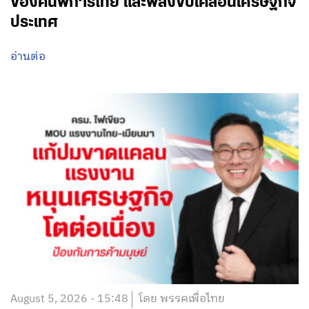
ของคนพิการไทย และพลังขับเคลื่อนเศรษฐกิจ
ประเทศ
อ่านต่อ
August 5, 2026 - 15:48
โดย พรรคเพื่อไทย