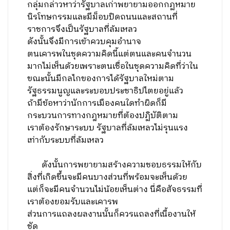
กลุ่มกล่าวหาว่ารัฐบาลเก่าพยายามออกกฏหมาย
นิรโทษกรรมและมีม็อบปิดถนนและสถานที่
ราชการจึงเป็นรัฐบาลที่ล้มเหลว
ดังนั้นจึงมีการเข้าควบคุมอำนาจ
ตนเคารพในชุดความคิดนี้แต่ตนและคนจำนวน
มากไม่เห็นด้วยเพราะตนเชื่อในชุดความคิดที่ว่าใน
ขณะนั้นมีกลไกของการได้รัฐบาลใหม่ตาม
รัฐธรรมนูญและระบอบประชาธิปไตยอยู่แล้ว
ถ้ามีข้อหาว่านักการเมืองคนใดทำผิดก็มี
กระบวนการทางกฎหมายที่ต้องปฏิบัติตาม
เราต้องรักษาระบบ รัฐบาลที่ล้มเหลวไม่รุนแรง
เท่ากับระบบที่ล้มเหลว
ดังนั้นการพยายามสร้างความชอบธรรมให้กับ
สิ่งที่เกิดขึ้นจะมีคนบางส่วนที่พร้อมจะเห็นด้วย
แต่ก็จะมีคนจำนวนไม่น้อยเห็นต่าง นี่คือสัจธรรมที่
เราต้องยอมรับและเคารพ
ส่วนการแถลงผลงานนั้นก็ควรแถลงที่เนื้องานให้
ชัด