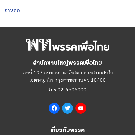
อ่านต่อ
สำนักงานใหญ่พรรคเพื่อไทย
เลขที่ 197 ถนนวิภาวดีรังสิต แขวงสามเสนใน
เขตพญาไท กรุงเทพมหานคร 10400
โทร.02-6506000
Facebook
Twitter
YouTube
เกี่ยวกับพรรค