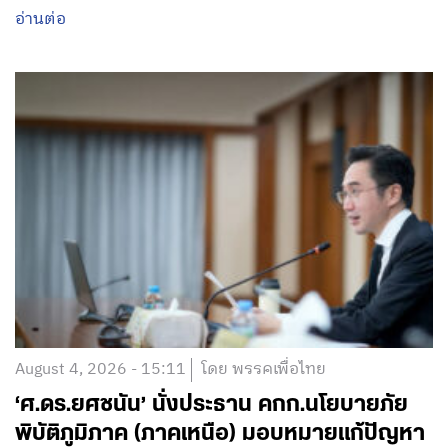
อ่านต่อ
August 4, 2026 - 15:11
โดย พรรคเพื่อไทย
‘ศ.ดร.ยศชนัน’ นั่งประธาน คกก.นโยบายภัย
พิบัติภูมิภาค (ภาคเหนือ) มอบหมายแก้ปัญหา