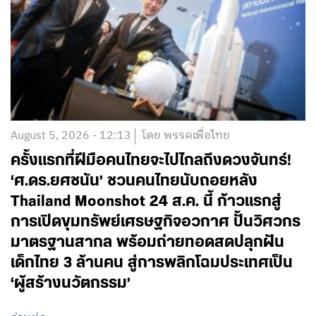
August 5, 2026 - 12:13
โดย พรรคเพื่อไทย
ครั้งแรกที่ฝีมือคนไทยจะไปไกลถึงดวงจันทร์!
‘ศ.ดร.ยศชนัน’ ชวนคนไทยนับถอยหลัง
Thailand Moonshot 24 ส.ค. นี้ ก้าวแรกสู่
การเปิดขุมทรัพย์เศรษฐกิจอวกาศ ปั้นวิศวกร
มาตรฐานสากล พร้อมถ่ายทอดสดปลุกฝัน
เด็กไทย 3 ล้านคน สู่การพลิกโฉมประเทศเป็น
‘ผู้สร้างนวัตกรรม’