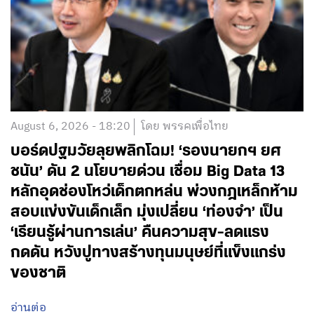
August 6, 2026 - 18:20
โดย พรรคเพื่อไทย
บอร์ดปฐมวัยลุยพลิกโฉม! ‘รองนายกฯ ยศ
ชนัน’ ดัน 2 นโยบายด่วน เชื่อม Big Data 13
หลักอุดช่องโหว่เด็กตกหล่น พ่วงกฎเหล็กห้าม
สอบแข่งขันเด็กเล็ก มุ่งเปลี่ยน ‘ท่องจำ’ เป็น
‘เรียนรู้ผ่านการเล่น’ คืนความสุข-ลดแรง
กดดัน หวังปูทางสร้างทุนมนุษย์ที่แข็งแกร่ง
ของชาติ
อ่านต่อ