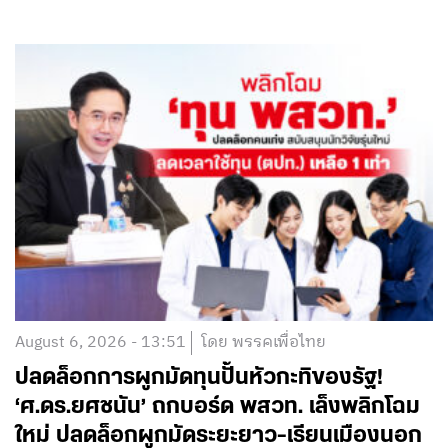
August 6, 2026 - 13:51
โดย พรรคเพื่อไทย
ปลดล็อกการผูกมัดทุนปั้นหัวกะทิของรัฐ!
‘ศ.ดร.ยศชนัน’ ถกบอร์ด พสวท. เล็งพลิกโฉม
ใหม่ ปลดล็อกผูกมัดระยะยาว-เรียนเมืองนอก