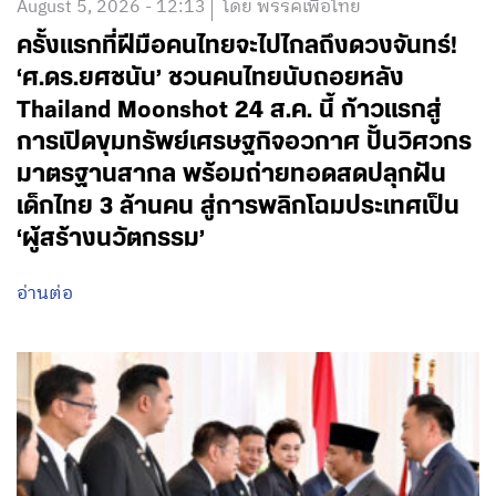
August 5, 2026 - 12:13
โดย พรรคเพื่อไทย
ครั้งแรกที่ฝีมือคนไทยจะไปไกลถึงดวงจันทร์!
‘ศ.ดร.ยศชนัน’ ชวนคนไทยนับถอยหลัง
Thailand Moonshot 24 ส.ค. นี้ ก้าวแรกสู่
การเปิดขุมทรัพย์เศรษฐกิจอวกาศ ปั้นวิศวกร
มาตรฐานสากล พร้อมถ่ายทอดสดปลุกฝัน
เด็กไทย 3 ล้านคน สู่การพลิกโฉมประเทศเป็น
‘ผู้สร้างนวัตกรรม’
อ่านต่อ