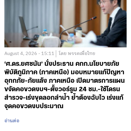
August 4, 2026 - 15:11
โดย พรรคเพื่อไทย
‘ศ.ดร.ยศชนัน’ นั่งประธาน คกก.นโยบายภัย
พิบัติภูมิภาค (ภาคเหนือ) มอบหมายแก้ปัญหา
อุทกภัย-ภัยแล้ง ภาคเหนือ เปิดมาตรการแผน
ขจัดคอขวดงบฯ-ตั้งวอร์รูม 24 ชม.-ใช้โดรน
สำรวจ-เร่งขุดลอกลำน้ำ ย้ำต้องฉับไว เร่งแก้
จุดคอขวดงบประมาณ
อ่านต่อ