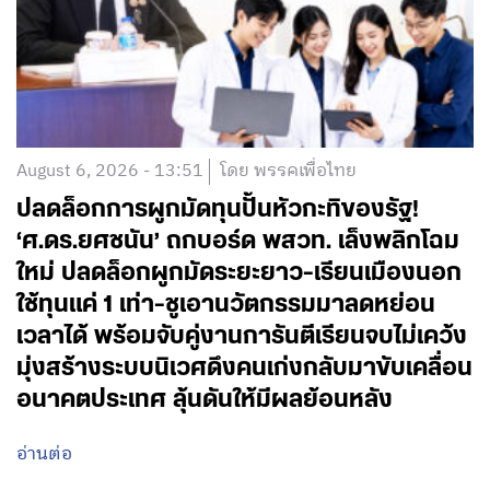
August 6, 2026 - 13:51
โดย พรรคเพื่อไทย
ปลดล็อกการผูกมัดทุนปั้นหัวกะทิของรัฐ!
‘ศ.ดร.ยศชนัน’ ถกบอร์ด พสวท. เล็งพลิกโฉม
ใหม่ ปลดล็อกผูกมัดระยะยาว-เรียนเมืองนอก
ใช้ทุนแค่ 1 เท่า-ชูเอานวัตกรรมมาลดหย่อน
เวลาได้ พร้อมจับคู่งานการันตีเรียนจบไม่เคว้ง
มุ่งสร้างระบบนิเวศดึงคนเก่งกลับมาขับเคลื่อน
อนาคตประเทศ ลุ้นดันให้มีผลย้อนหลัง
อ่านต่อ