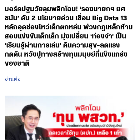
บอร์ดปฐมวัยลุยพลิกโฉม! ‘รองนายกฯ ยศ
ชนัน’ ดัน 2 นโยบายด่วน เชื่อม Big Data 13
หลักอุดช่องโหว่เด็กตกหล่น พ่วงกฎเหล็กห้าม
สอบแข่งขันเด็กเล็ก มุ่งเปลี่ยน ‘ท่องจำ’ เป็น
‘เรียนรู้ผ่านการเล่น’ คืนความสุข-ลดแรง
กดดัน หวังปูทางสร้างทุนมนุษย์ที่แข็งแกร่ง
ของชาติ
อ่านต่อ