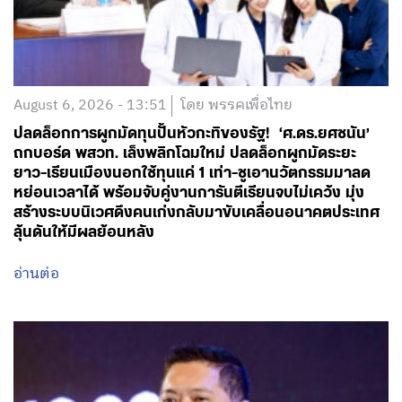
August 6, 2026 - 13:51
โดย พรรคเพื่อไทย
ปลดล็อกการผูกมัดทุนปั้นหัวกะทิของรัฐ! ‘ศ.ดร.ยศชนัน’
ถกบอร์ด พสวท. เล็งพลิกโฉมใหม่ ปลดล็อกผูกมัดระยะ
ยาว-เรียนเมืองนอกใช้ทุนแค่ 1 เท่า-ชูเอานวัตกรรมมาลด
หย่อนเวลาได้ พร้อมจับคู่งานการันตีเรียนจบไม่เคว้ง มุ่ง
สร้างระบบนิเวศดึงคนเก่งกลับมาขับเคลื่อนอนาคตประเทศ
ลุ้นดันให้มีผลย้อนหลัง
อ่านต่อ