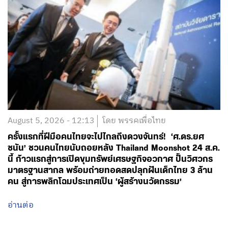
August 5, 2026 - 12:13
โดย พรรคเพื่อไทย
ครั้งแรกที่ฝีมือคนไทยจะไปไกลถึงดวงจันทร์! ‘ศ.ดร.ยศ
ชนัน’ ชวนคนไทยนับถอยหลัง Thailand Moonshot 24 ส.ค.
นี้ ก้าวแรกสู่การเปิดขุมทรัพย์เศรษฐกิจอวกาศ ปั้นวิศวกร
มาตรฐานสากล พร้อมถ่ายทอดสดปลุกฝันเด็กไทย 3 ล้าน
คน สู่การพลิกโฉมประเทศเป็น ‘ผู้สร้างนวัตกรรม’
อ่านต่อ