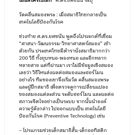
ไม่แพ้ใครในโลก”
ศ.ดร.ยศชนัน ระบุ
วัดคลื่นสมองพระ : เมื่อสมาธิไทยกลายเป็น
เทคโนโลยีป้องกันโรค
ช่วงท้าย ศ.ดร.ยศชนัน พูดถึงโปรเจกต์ที่เชื่อม
“ศาสนา-วัฒนธรรม-วิทยาศาสตร์สมอง” เข้า
ด้วยกัน ประเทศไทยมีตำรานั่งสมาธิมากกว่า
200 วิธี ทั้งยุบหนอ-พองหนอ และอีกหลาก
หลายสาย แต่ที่ผ่านมา เราไม่มีข้อมูลเชิงสมอง
เลยว่า วิธีไหนส่งผลต่อสมองและฮอร์โมน
อย่างไร ทีมของเขาจึงเริ่มวัด คลื่นสมองพระ
และผู้ฝึกสมาธิ เพื่อตรวจดูการเปลี่ยนแปลง
ของสมองแต่ละส่วน ระดับฮอร์โมน และผลต่อ
สภาวะจิตใจอย่างเป็นระบบ จากนั้นนำองค์
ความรู้ดังกล่าว ไปออกแบบเป็น เทคโนโลยี
ป้องกันโรค (Preventive Technology) เช่น
– โปรแกรมช่วยเด็กสมาธิสั้น-เด็กออทิสติก