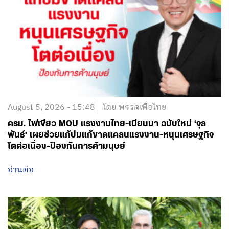
August 5, 2026 - 15:48
โดย พรรคเพื่อไทย
ครม. ไฟเขียว MOU แรงงานไทย-เมียนมา ฉบับใหม่ ‘จุล
พันธ์’ เผยช่วยแก้ปมแก้ขาดแคลนแรงงาน-หนุนเศรษฐกิจ
โตต่อเนื่อง-ป้องกันการค้ามนุษย์
อ่านต่อ