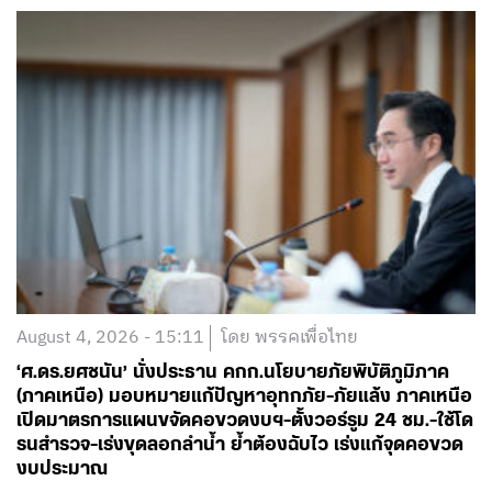
August 4, 2026 - 15:11
โดย พรรคเพื่อไทย
‘ศ.ดร.ยศชนัน’ นั่งประธาน คกก.นโยบายภัยพิบัติภูมิภาค
(ภาคเหนือ) มอบหมายแก้ปัญหาอุทกภัย-ภัยแล้ง ภาคเหนือ
เปิดมาตรการแผนขจัดคอขวดงบฯ-ตั้งวอร์รูม 24 ชม.-ใช้โด
รนสำรวจ-เร่งขุดลอกลำน้ำ ย้ำต้องฉับไว เร่งแก้จุดคอขวด
งบประมาณ