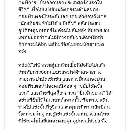
คนพิการ “บินออกนอกประเทศครั้งแรกใน
ชีวิต” เพื่อไปแข่งขันนวัตกรรมด้านสมอง-
คอมพิวเตอร์ในระดับโลก โดยเล่าย้อนถึงเคส
“น้องที่ขยับตัวไม่ได้ 3 ปีเต็ม” หลังประสบ
อุบัติเหตุมอเตอร์ไซค์จนไขสันหลังเสียหาย จน
แพทย์บอกว่าคงไม่มีทางกลับมาเดินหรือทำ
กิจกรรมได้อีก แต่ทีมวิจัยไม่ยอมให้เขาหมด
หวัง
หลังใช้ไฟฟ้ากระตุ้นกล้ามเนื้อที่ฝ่อลีบไปแล้ว
ร่วมกับการออกแบบวงจรไฟฟ้าเฉพาะทาง
กายภาพบำบัดเข้มข้น และการฝึกสมองผ่าน
คอมพิวเตอร์ น้องคนนี้ค่อย ๆ “ขยับได้ครั้ง
แรก” และท้ายที่สุดก็สามารถ “ปั่นจักรยาน” ได้
อย่างที่ฝันไว้ ไม่นานหลังจากนั้น ทีมพาเขาเดิน
ทางไปแข่งขันที่ซูริก และหมุนเวทีพาราลิมปิกน
วัตกรรม ในฐานะผู้เข้าแข่งขันจากประเทศไทย
ที่ใช้เทคโนโลยีสมองควบคุมอุปกรณ์ช่วยเหลือ