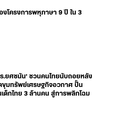
่องโครงการพหุภาษา 9 ปี ใน 3
ศ.ดร.ยศชนัน’ ชวนคนไทยนับถอยหลัง
ิดขุมทรัพย์เศรษฐกิจอวกาศ ปั้น
็กไทย 3 ล้านคน สู่การพลิกโฉม