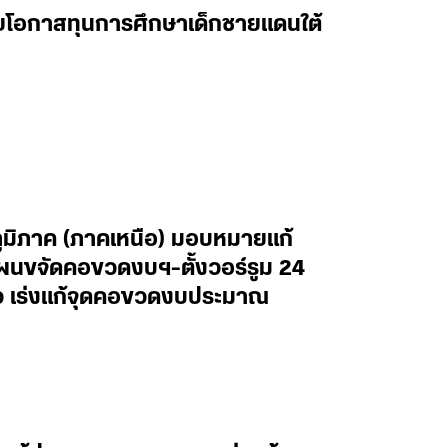
ยายโอกาสทุนการศึกษาเด็กชายแดนใต้
ภูมิภาค (ภาคเหนือ) มอบหมายแก้
ผนขจัดคอขวดงบฯ-ตั้งวอร์รูม 24
ไว เร่งแก้จุดคอขวดงบประมาณ