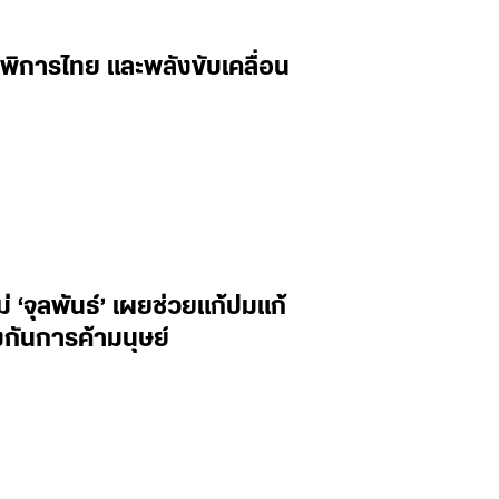
พิการไทย และพลังขับเคลื่อน
‘จุลพันธ์’ เผยช่วยแก้ปมแก้
กันการค้ามนุษย์