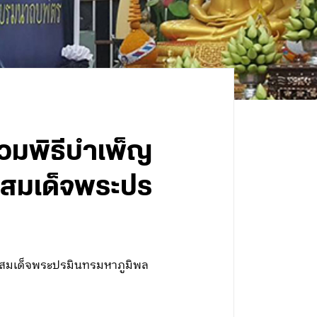
ร่วมพิธีบำเพ็ญ
ทสมเด็จพระปร
บาทสมเด็จพระปรมินทรมหาภูมิพล