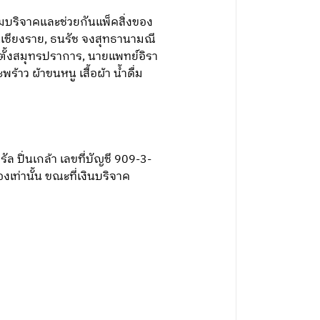
วมบริจาคและช่วยกันแพ็คสิ่งของ
ส.เชียงราย, ธนรัช จงสุทธานามณี
กตั้งสมุทรปราการ, นายแพทย์อิรา
้าว ผ้าขนหนู เสื้อผ้า น้ำดื่ม
 ปิ่นเกล้า เลขที่บัญชี 909-3-
เท่านั้น ขณะที่เงินบริจาค