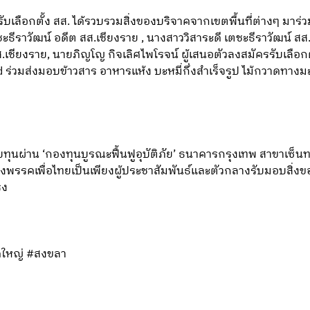
ับเลือกตั้ง สส. ได้รวบรวมสิ่งของบริจาคจากเขตพื้นที่ต่างๆ มาร่
ะธีราวัฒน์ อดีต สส.เชียงราย , นางสาววิสาระดี เตชะธีราวัฒน์ ส
สส.เชียงราย, นายภิญโญ กิจเลิศไพโรจน์ ผู้เสนอตัวลงสมัครรับเลือ
d ร่วมส่งมอบข้าวสาร อาหารแห้ง บะหมี่กึ่งสำเร็จรูป ไม้กวาดทางมะพร
ุนผ่าน ‘กองทุนบูรณะฟื้นฟูอุบัติภัย’ ธนาคารกรุงเทพ สาขาเซ็นทรัล
งพรรคเพื่อไทยเป็นเพียงผู้ประชาสัมพันธ์และตัวกลางรับมอบสิ่งของ
รง
ดใหญ่ #สงขลา