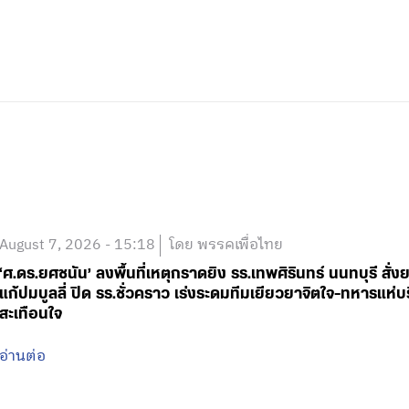
August 7, 2026 - 15:18
โดย พรรคเพื่อไทย
‘ศ.ดร.ยศชนัน’ ลงพื้นที่เหตุกราดยิง รร.เทพศิรินทร์ นนทบุรี 
แก้ปมบูลลี่ ปิด รร.ชั่วคราว เร่งระดมทีมเยียวยาจิตใจ-ทหารแ
สะเทือนใจ
อ่านต่อ