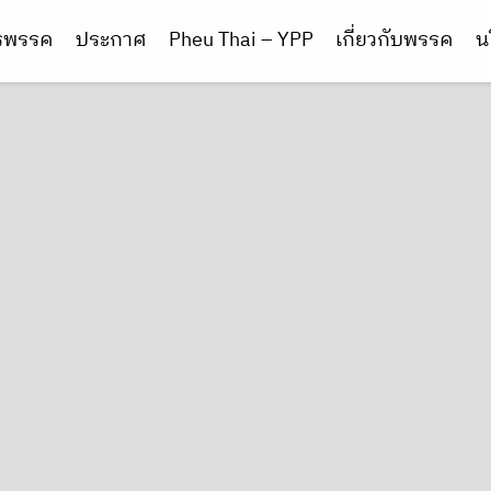
ารพรรค
ประกาศ
Pheu Thai – YPP
เกี่ยวกับพรรค
น