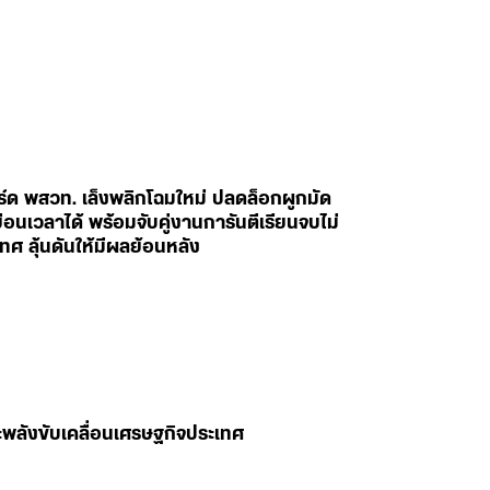
ร์ด พสวท. เล็งพลิกโฉมใหม่ ปลดล็อกผูกมัด
อนเวลาได้ พร้อมจับคู่งานการันตีเรียนจบไม่
ทศ ลุ้นดันให้มีผลย้อนหลัง
พลังขับเคลื่อนเศรษฐกิจประเทศ