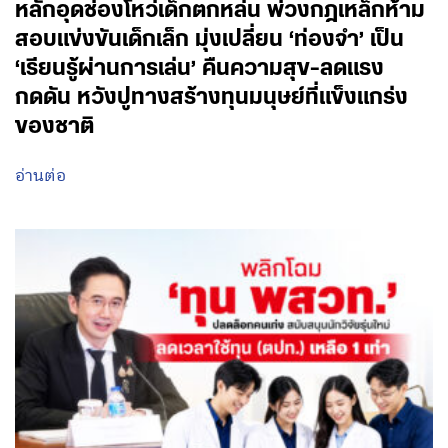
หลักอุดช่องโหว่เด็กตกหล่น พ่วงกฎเหล็กห้าม
สอบแข่งขันเด็กเล็ก มุ่งเปลี่ยน ‘ท่องจำ’ เป็น
‘เรียนรู้ผ่านการเล่น’ คืนความสุข-ลดแรง
กดดัน หวังปูทางสร้างทุนมนุษย์ที่แข็งแกร่ง
ของชาติ
อ่านต่อ