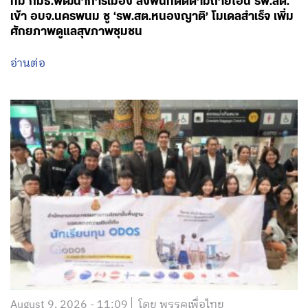
ทีม กมธ.พัฒนาการเมือง ลงพื้นที่ติดตามถ่ายโอน รพ.สต.
เข้า อบจ.นครพนม ชู ‘รพ.สต.หนองญาติ’ โมเดลสำเร็จ เพิ่ม
ศักยภาพดูแลสุขภาพชุมชน
อ่านต่อ
August 9, 2026 - 11:09
โดย พรรคเพื่อไทย