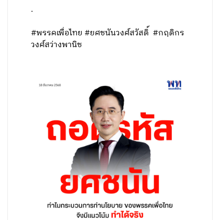
.
#พรรคเพื่อไทย #ยศชนันวงศ์สวัสดิ์ #กฤดิกร
วงศ์สว่างพานิช