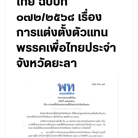
ไทย ฉบับที่
๐๗๒/๒๕๖๘ เรื่อง
การแต่งตั้งตัวแทน
พรรคเพื่อไทยประจำ
จังหวัดยะลา