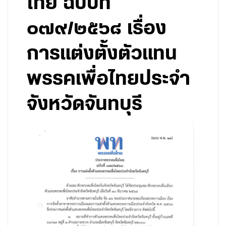
ไทย ฉบับที่
๐๗๙/๒๕๖๘ เรื่อง
การแต่งตั้งตัวแทน
พรรคเพื่อไทยประจำ
จังหวัดจันทบุรี