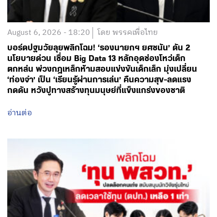
August 6, 2026 - 18:20
โดย พรรคเพื่อไทย
บอร์ดปฐมวัยลุยพลิกโฉม! ‘รองนายกฯ ยศชนัน’ ดัน 2
นโยบายด่วน เชื่อม Big Data 13 หลักอุดช่องโหว่เด็ก
ตกหล่น พ่วงกฎเหล็กห้ามสอบแข่งขันเด็กเล็ก มุ่งเปลี่ยน
‘ท่องจำ’ เป็น ‘เรียนรู้ผ่านการเล่น’ คืนความสุข-ลดแรง
กดดัน หวังปูทางสร้างทุนมนุษย์ที่แข็งแกร่งของชาติ
อ่านต่อ