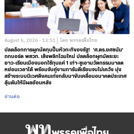
August 6, 2026 - 13:51
โดย พรรคเพื่อไทย
ปลดล็อกการผูกมัดทุนปั้นหัวกะทิของรัฐ! ‘ศ.ดร.ยศชนัน’
ถกบอร์ด พสวท. เล็งพลิกโฉมใหม่ ปลดล็อกผูกมัดระยะ
ยาว-เรียนเมืองนอกใช้ทุนแค่ 1 เท่า-ชูเอานวัตกรรมมาลด
หย่อนเวลาได้ พร้อมจับคู่งานการันตีเรียนจบไม่เคว้ง มุ่ง
สร้างระบบนิเวศดึงคนเก่งกลับมาขับเคลื่อนอนาคตประเทศ
ลุ้นดันให้มีผลย้อนหลัง
อ่านต่อ