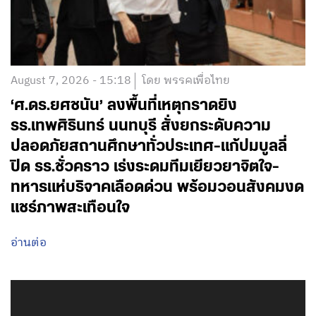
August 7, 2026 - 15:18
โดย พรรคเพื่อไทย
‘ศ.ดร.ยศชนัน’ ลงพื้นที่เหตุกราดยิง
รร.เทพศิรินทร์ นนทบุรี สั่งยกระดับความ
ปลอดภัยสถานศึกษาทั่วประเทศ-แก้ปมบูลลี่
ปิด รร.ชั่วคราว เร่งระดมทีมเยียวยาจิตใจ-
ทหารแห่บริจาคเลือดด่วน พร้อมวอนสังคมงด
แชร์ภาพสะเทือนใจ
อ่านต่อ