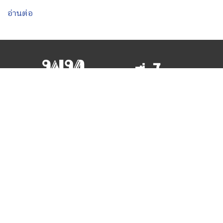
อ่านต่อ
สำนักงานใหญ่พรรคเพื่อไทย
เลขที่ 197 ถนนวิภาวดีรังสิต แขวงสามเสนใน
เขตพญาไท กรุงเทพมหานคร 10400
โทร.02-6506000
Facebook
Twitter
YouTube
เกี่ยวกับพรรค