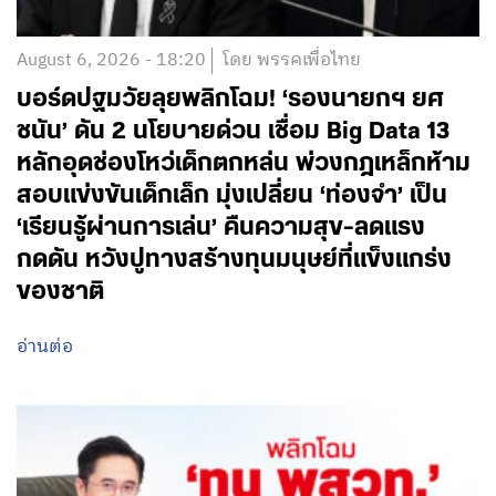
August 6, 2026 - 18:20
โดย พรรคเพื่อไทย
บอร์ดปฐมวัยลุยพลิกโฉม! ‘รองนายกฯ ยศ
ชนัน’ ดัน 2 นโยบายด่วน เชื่อม Big Data 13
หลักอุดช่องโหว่เด็กตกหล่น พ่วงกฎเหล็กห้าม
สอบแข่งขันเด็กเล็ก มุ่งเปลี่ยน ‘ท่องจำ’ เป็น
‘เรียนรู้ผ่านการเล่น’ คืนความสุข-ลดแรง
กดดัน หวังปูทางสร้างทุนมนุษย์ที่แข็งแกร่ง
ของชาติ
อ่านต่อ