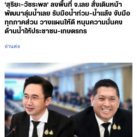
‘สุริยะ-วัชระพล’ ลงพื้นที่ จ.เลย สั่งเดินหน้า
พัฒนาลุ่มน้ำเลย รับมือน้ำท่วม-น้ำแล้ง จับมือ
ทุกภาคส่วน วางแผนให้ดี หนุนความมั่นคง
ด้านน้ำให้ประชาชน-เกษตรกร
อ่านต่อ