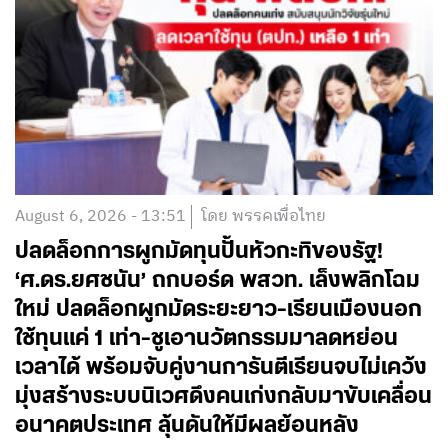
August 6, 2026 - 13:51
โดย พรรคเพื่อไทย
ปลดล็อกการผูกมัดทุนปั้นหัวกะทิของรัฐ!
‘ศ.ดร.ยศชนัน’ ถกบอร์ด พสวท. เล็งพลิกโฉม
ใหม่ ปลดล็อกผูกมัดระยะยาว-เรียนเมืองนอก
ใช้ทุนแค่ 1 เท่า-ชูเอานวัตกรรมมาลดหย่อน
เวลาได้ พร้อมจับคู่งานการันตีเรียนจบไม่เคว้ง
มุ่งสร้างระบบนิเวศดึงคนเก่งกลับมาขับเคลื่อน
อนาคตประเทศ ลุ้นดันให้มีผลย้อนหลัง