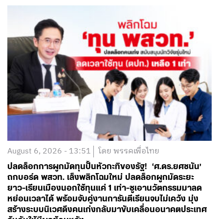
August 6, 2026 - 13:51
โดย พรรคเพื่อไทย
ปลดล็อกการผูกมัดทุนปั้นหัวกะทิของรัฐ! ‘ศ.ดร.ยศชนัน’
ถกบอร์ด พสวท. เล็งพลิกโฉมใหม่ ปลดล็อกผูกมัดระยะ
ยาว-เรียนเมืองนอกใช้ทุนแค่ 1 เท่า-ชูเอานวัตกรรมมาลด
หย่อนเวลาได้ พร้อมจับคู่งานการันตีเรียนจบไม่เคว้ง มุ่ง
สร้างระบบนิเวศดึงคนเก่งกลับมาขับเคลื่อนอนาคตประเทศ