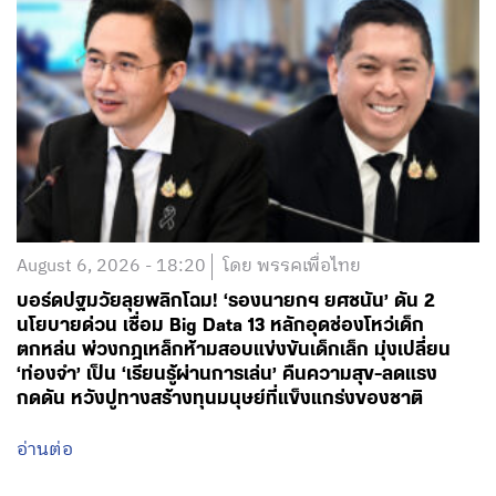
August 6, 2026 - 18:20
โดย พรรคเพื่อไทย
บอร์ดปฐมวัยลุยพลิกโฉม! ‘รองนายกฯ ยศชนัน’ ดัน 2
นโยบายด่วน เชื่อม Big Data 13 หลักอุดช่องโหว่เด็ก
ตกหล่น พ่วงกฎเหล็กห้ามสอบแข่งขันเด็กเล็ก มุ่งเปลี่ยน
‘ท่องจำ’ เป็น ‘เรียนรู้ผ่านการเล่น’ คืนความสุข-ลดแรง
กดดัน หวังปูทางสร้างทุนมนุษย์ที่แข็งแกร่งของชาติ
อ่านต่อ