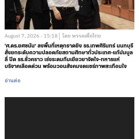
August 7, 2026 - 15:18
โดย พรรคเพื่อไทย
‘ศ.ดร.ยศชนัน’ ลงพื้นที่เหตุกราดยิง รร.เทพศิรินทร์ นนทบุรี
สั่งยกระดับความปลอดภัยสถานศึกษาทั่วประเทศ-แก้ปมบูล
ลี่ ปิด รร.ชั่วคราว เร่งระดมทีมเยียวยาจิตใจ-ทหารแห่
บริจาคเลือดด่วน พร้อมวอนสังคมงดแชร์ภาพสะเทือนใจ
อ่านต่อ