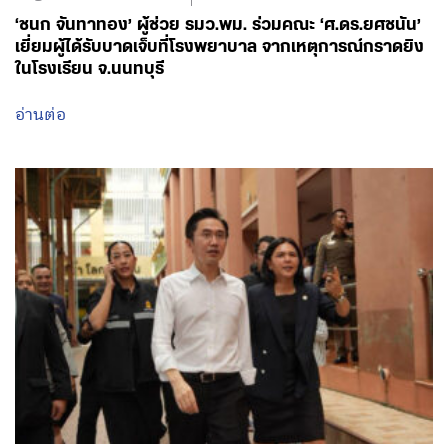
‘ชนก จันทาทอง’ ผู้ช่วย รมว.พม. ร่วมคณะ ‘ศ.ดร.ยศชนัน’
เยี่ยมผู้ได้รับบาดเจ็บที่โรงพยาบาล จากเหตุการณ์กราดยิง
ในโรงเรียน จ.นนทบุรี
อ่านต่อ