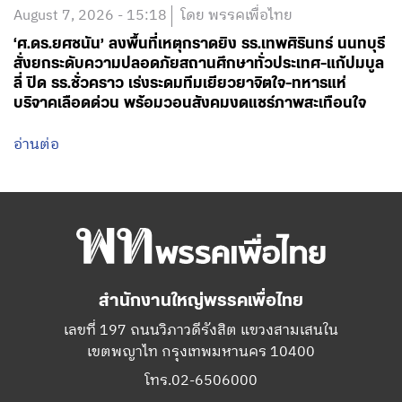
August 7, 2026 - 15:18
โดย พรรคเพื่อไทย
‘ศ.ดร.ยศชนัน’ ลงพื้นที่เหตุกราดยิง รร.เทพศิรินทร์ นนทบุรี
สั่งยกระดับความปลอดภัยสถานศึกษาทั่วประเทศ-แก้ปมบูล
ลี่ ปิด รร.ชั่วคราว เร่งระดมทีมเยียวยาจิตใจ-ทหารแห่
บริจาคเลือดด่วน พร้อมวอนสังคมงดแชร์ภาพสะเทือนใจ
อ่านต่อ
สำนักงานใหญ่พรรคเพื่อไทย
เลขที่ 197 ถนนวิภาวดีรังสิต แขวงสามเสนใน
เขตพญาไท กรุงเทพมหานคร 10400
โทร.02-6506000