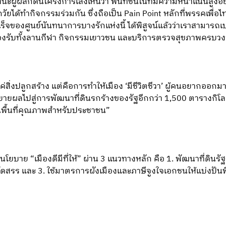
้ผลักดันโครงการเล็งเห็นว่า พื้นที่ชั้นในที่มีความหนาแน่นสูงอย่
ยได้ทำกิจกรรมร่วมกัน ซึ่งถือเป็น Pain Point หลักที่พรรคเพื่
ของศูนย์นันทนาการบางรักแห่งนี้ ได้พิสูจน์แล้วว่าเราสามารถเปลี่
นรองรับทั้งลานกีฬา กิจกรรมเยาวชน และบริการตรวจสุขภาพครบว
สิ่งปลูกสร้าง แต่คือการทำให้เมือง ‘มีชีวิตชีวา’ ผู้คนอยากออกมา
่อขยายผลไปสู่การพัฒนาที่ดินรกร้างของรัฐอีกกว่า 1,500 ตารางกิโล
พื้นที่คุณภาพสำหรับประชาชน”
นนโยบาย “เมืองดีมีที่ให้” ผ่าน 3 แนวทางหลัก คือ 1. พัฒนาที่ดินร
จัดสรร และ 3. ใช้มาตรการผังเมืองและภาษีจูงใจเอกชนให้แบ่งปันพื้