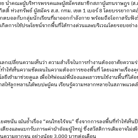
ทย นำคณะผู้บริหารพรรคและผู้สมัครสมาชิกสภาผู้แทนราษฎร (ส.ส
ติ์ ห่วงทรัพย์ ผู้สมัคร ส.ส. กทม. เขต 1 เบอร์ 8 โดยบรรยากาศ
เกตบอลกับกลุ่มนักเรียนที่มาออกกำลังกาย พร้อมถือโอกาสรับฟ
ห้เกิดการใช้ประโยชน์จากพื้นที่ใต้ทางด่วนและบริเวณโดยรอบอย่
ลกเปลี่ยนความเห็นว่า ความสำเร็จในการทำงานต้องอาศัยความร่ว
ี้ทำให้เห็นความชัดเจนในความต้องการของพื้นที่ โดยเฉพาะเรื
ยีเข้ามาช่วยดูแล เพื่อให้พ่อแม่พี่น้องและเยาวชนใช้งานพื้นที่ได
าสให้ลูกหลานได้พบปะผู้คน เรียนรู้ความหลากหลายในสภาพแวดล้อมที
นัน เน้นย้ำเรื่อง “คนไทยไร้จน” ซึ่งจากการลงพื้นที่ทำให้เห็นปัญหา
ิดเตียงและแบกรับภาระค่าผ้าอ้อมผู้ใหญ่ ซึ่งสวัสดิการเดิมอาจไม่
เส้นความยากจน อย่างน้อย 3,000 บาทต่อเดือน