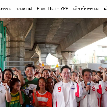
ารพรรค
ประกาศ
Pheu Thai – YPP
เกี่ยวกับพรรค
น