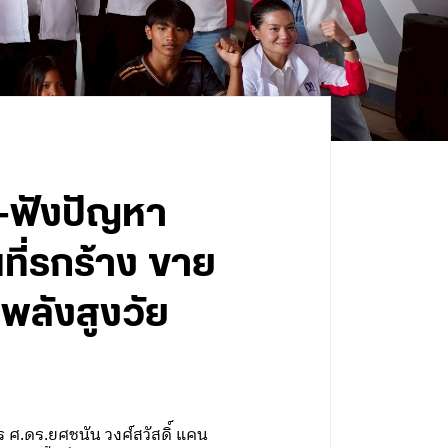
น-ฟังปัญหา
ที่รกร้าง ขาย
พลังสูงวัย
ร ศ.ดร.ยศชนัน วงศ์สวัสดิ์ แคน