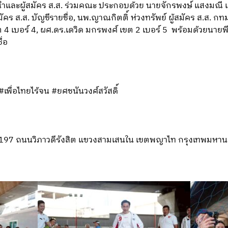
กนนำและผู้สมัคร ส.ส. ร่วมคณะ ประกอบด้วย นายจักรพงษ์ แสงมณี แ
ัคร ส.ส. บัญชีรายชื่อ, นพ.ญาณกิตติ์ ห่วงทรัพย์ ผู้สมัคร ส.ส. ก
ขต 4 เบอร์ 4, ผศ.ดร.เดวิด มกรพงศ์ เขต 2 เบอร์ 5 พร้อมด้วยนาย
ื่อ
#เพื่อไทยไร้จน #ยศชนันวงศ์สวัสดิ์
ที่ 197 ถนนวิภาวดีรังสิต แขวงสามเสนใน เขตพญาไท กรุงเทพมหา