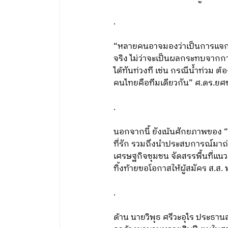
.
“หลายคนอาจมองว่าเป็นการแจกเงิน
จริง ไม่ว่าจะเป็นผลกระทบจากกา
ได้ทันท่วงที เช่น กรณีน้ำท่วม ต
คนไทยคือทีมเดียวกัน” ศ.ดร.ยศช
.
นอกจากนี้ ยังเน้นศักยภาพของ “สั
ที่รัก รวมถึงนำประสบการณ์มาถ่า
เศรษฐกิจชุมชน จัดสรรพื้นที่แนวตั
ทิ้งท้ายขอโอกาสให้ผู้สมัคร ส.ส.
.
ด้าน นายวิพุธ ศรีวะอุไร ประธาน