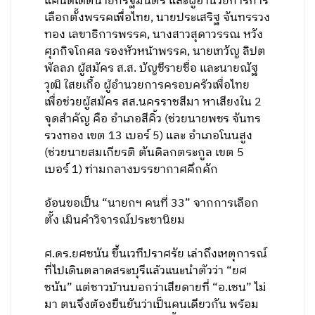
แคนดิเดตนายกรัฐมนตรี และผู้อำนวยการการ
เลือกตั้งพรรคเพื่อไทย, นายประเสริฐ จันทรรวง
ทอง เลขาธิการพรรค, นางสาวสุดาวรรณ หวัง
ศุภกิจโกศล รองหัวหน้าพรรค, นายเทวัญ ลิปต
พัลลภ ผู้สมัคร ส.ส. บัญชีรายชื่อ และนายณัฐ
วุฒิ ใสยเกื้อ ผู้อำนวยการครอบครัวเพื่อไทย
เพื่อช่วยผู้สมัคร สส.นครราชสีมา หาเสียงใน 2
จุดสำคัญ คือ อำเภอสีคิ้ว (ช่วยนายพชร จันทร
รวงทอง เขต 13 เบอร์ 5) และ อำเภอโนนสูง
(ช่วยนายสมเกียรติ ตันดิลกตระกูล เขต 5
เบอร์ 1) ท่ามกลางบรรยากาศคึกคัก
อ้อนขอเป็น “นายกฯ คนที่ 33” จากการเลือก
ตั้ง เมินคำวิจารณ์ประชานิยม
ศ.ดร.ยศชนัน ขึ้นเวทีปราศรัย เล่าถึงเหตุการณ์
ที่ไปเดินตลาดสระบุรีแล้วแนะนำตัวว่า “ยศ
ชนัน” แต่ชาวบ้านบอกว่าเสียดายที่ “อ.เชน” ไม่
มา ตนจึงต้องยืนยันว่าเป็นคนเดียวกัน พร้อม