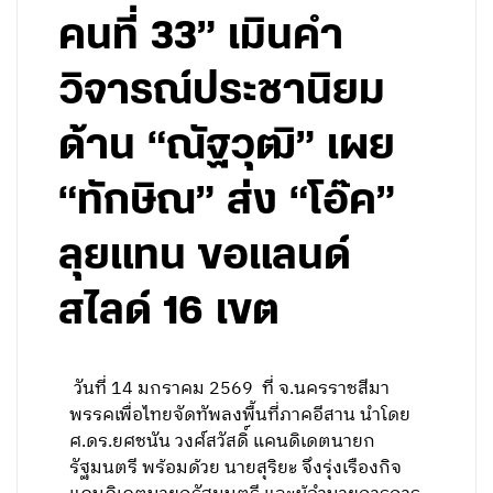
คนที่ 33” เมินคำ
วิจารณ์ประชานิยม
ด้าน “ณัฐวุฒิ” เผย
“ทักษิณ” ส่ง “โอ๊ค”
ลุยแทน ขอแลนด์
สไลด์ 16 เขต
วันที่ 14 มกราคม 2569 ที่ จ.นครราชสีมา
พรรคเพื่อไทยจัดทัพลงพื้นที่ภาคอีสาน นำโดย
ศ.ดร.ยศชนัน วงศ์สวัสดิ์ แคนดิเดตนายก
รัฐมนตรี พร้อมด้วย นายสุริยะ จึงรุ่งเรืองกิจ