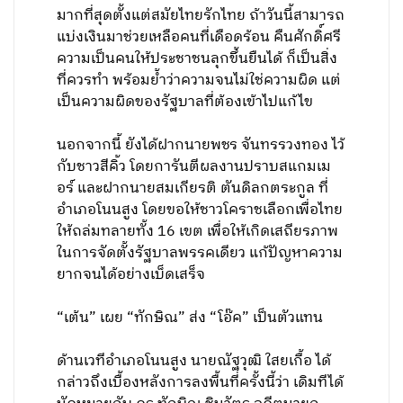
มากที่สุดตั้งแต่สมัยไทยรักไทย ถ้าวันนี้สามารถ
แบ่งเงินมาช่วยเหลือคนที่เดือดร้อน คืนศักดิ์ศรี
ความเป็นคนให้ประชาชนลุกขึ้นยืนได้ ก็เป็นสิ่ง
ที่ควรทำ พร้อมย้ำว่าความจนไม่ใช่ความผิด แต่
เป็นความผิดของรัฐบาลที่ต้องเข้าไปแก้ไข
นอกจากนี้ ยังได้ฝากนายพชร จันทรรวงทอง ไว้
กับชาวสีคิ้ว โดยการันตีผลงานปราบสแกมเม
อร์ และฝากนายสมเกียรติ ตันดิลกตระกูล ที่
อำเภอโนนสูง โดยขอให้ชาวโคราชเลือกเพื่อไทย
ให้ถล่มทลายทั้ง 16 เขต เพื่อให้เกิดเสถียรภาพ
ในการจัดตั้งรัฐบาลพรรคเดียว แก้ปัญหาความ
ยากจนได้อย่างเบ็ดเสร็จ
“เต้น” เผย “ทักษิณ” ส่ง “โอ๊ค” เป็นตัวแทน
ด้านเวทีอำเภอโนนสูง นายณัฐวุฒิ ใสยเกื้อ ได้
กล่าวถึงเบื้องหลังการลงพื้นที่ครั้งนี้ว่า เดิมทีได้