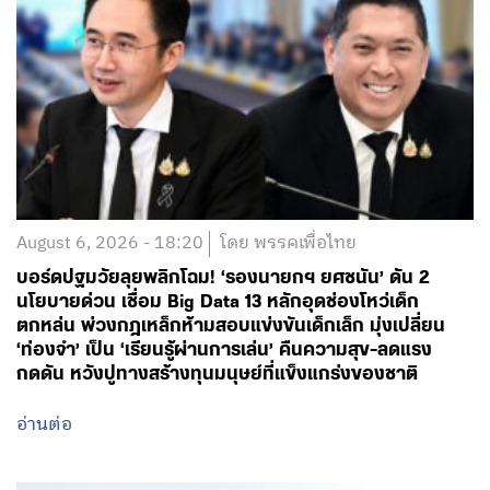
August 6, 2026 - 18:20
โดย พรรคเพื่อไทย
บอร์ดปฐมวัยลุยพลิกโฉม! ‘รองนายกฯ ยศชนัน’ ดัน 2
นโยบายด่วน เชื่อม Big Data 13 หลักอุดช่องโหว่เด็ก
ตกหล่น พ่วงกฎเหล็กห้ามสอบแข่งขันเด็กเล็ก มุ่งเปลี่ยน
‘ท่องจำ’ เป็น ‘เรียนรู้ผ่านการเล่น’ คืนความสุข-ลดแรง
กดดัน หวังปูทางสร้างทุนมนุษย์ที่แข็งแกร่งของชาติ
อ่านต่อ