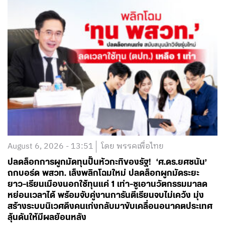
August 6, 2026 - 13:51
โดย พรรคเพื่อไทย
ปลดล็อกการผูกมัดทุนปั้นหัวกะทิของรัฐ! ‘ศ.ดร.ยศชนัน’
ถกบอร์ด พสวท. เล็งพลิกโฉมใหม่ ปลดล็อกผูกมัดระยะ
ยาว-เรียนเมืองนอกใช้ทุนแค่ 1 เท่า-ชูเอานวัตกรรมมาลด
หย่อนเวลาได้ พร้อมจับคู่งานการันตีเรียนจบไม่เคว้ง มุ่ง
สร้างระบบนิเวศดึงคนเก่งกลับมาขับเคลื่อนอนาคตประเทศ
ลุ้นดันให้มีผลย้อนหลัง