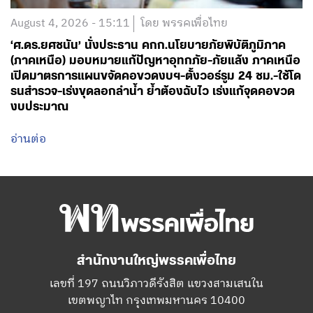
August 4, 2026 - 15:11
โดย พรรคเพื่อไทย
‘ศ.ดร.ยศชนัน’ นั่งประธาน คกก.นโยบายภัยพิบัติภูมิภาค
(ภาคเหนือ) มอบหมายแก้ปัญหาอุทกภัย-ภัยแล้ง ภาคเหนือ
เปิดมาตรการแผนขจัดคอขวดงบฯ-ตั้งวอร์รูม 24 ชม.-ใช้โด
รนสำรวจ-เร่งขุดลอกลำน้ำ ย้ำต้องฉับไว เร่งแก้จุดคอขวด
งบประมาณ
อ่านต่อ
สำนักงานใหญ่พรรคเพื่อไทย
เลขที่ 197 ถนนวิภาวดีรังสิต แขวงสามเสนใน
เขตพญาไท กรุงเทพมหานคร 10400