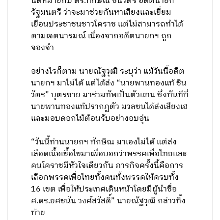
นัดหมายกับ ดร.ทักษิณ ชินวัตร อดีตนายก
รัฐมนตรี ว่าจะมาช่วยกันหาเสียงและเยี่ยม
เยือนประชาชนชาวโคราช แต่ไม่สามารถทำได้
ตามเจตนารมณ์ เนื่องจากอดีตนายกฯ ถูก
จองจำ
อย่างไรก็ตาม นายณัฐวุฒิ ระบุว่า แม้วันนี้อดีต
นายกฯ มาไม่ได้ แต่ได้ส่ง “นายพานทองแท้ ชิน
วัตร” บุตรชาย มาร่วมทัพเป็นตัวแทน ซึ่งทันทีที่
นายพานทองแท้ปรากฏตัว มวลชนได้ส่งเสียงเฮ
และมอบดอกไม้ต้อนรับอย่างอบอุ่น
“วันนี้ท่านนายกฯ ทักษิณ มาเองไม่ได้ แต่ส่ง
เลือดเนื้อเชื้อไขมาเพื่อบอกว่าพรรคเพื่อไทยและ
คนโคราชมีหัวใจเดียวกัน ภารกิจครั้งนี้คือการ
เลือกพรรคเพื่อไทยทั้งคนทั้งพรรคให้ครบทั้ง
16 เขต เพื่อให้ประเทศเดินหน้าโดยมีผู้นำชื่อ
ศ.ดร.ยศชนัน วงศ์สวัสดิ์” นายณัฐวุฒิ กล่าวทิ้ง
ท้าย