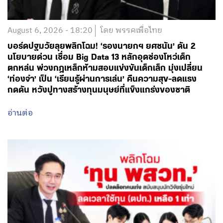
August 6, 2026 - 18:20
โดย พรรคเพื่อไทย
บอร์ดปฐมวัยลุยพลิกโฉม! ‘รองนายกฯ ยศชนัน’ ดัน 2
นโยบายด่วน เชื่อม Big Data 13 หลักอุดช่องโหว่เด็ก
ตกหล่น พ่วงกฎเหล็กห้ามสอบแข่งขันเด็กเล็ก มุ่งเปลี่ยน
‘ท่องจำ’ เป็น ‘เรียนรู้ผ่านการเล่น’ คืนความสุข-ลดแรง
กดดัน หวังปูทางสร้างทุนมนุษย์ที่แข็งแกร่งของชาติ
อ่านต่อ