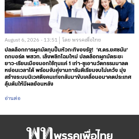
August 6, 2026 - 13:51
โดย พรรคเพื่อไทย
ปลดล็อกการผูกมัดทุนปั้นหัวกะทิของรัฐ! ‘ศ.ดร.ยศชนัน’
ถกบอร์ด พสวท. เล็งพลิกโฉมใหม่ ปลดล็อกผูกมัดระยะ
ยาว-เรียนเมืองนอกใช้ทุนแค่ 1 เท่า-ชูเอานวัตกรรมมาลด
หย่อนเวลาได้ พร้อมจับคู่งานการันตีเรียนจบไม่เคว้ง มุ่ง
สร้างระบบนิเวศดึงคนเก่งกลับมาขับเคลื่อนอนาคตประเทศ
ลุ้นดันให้มีผลย้อนหลัง
อ่านต่อ