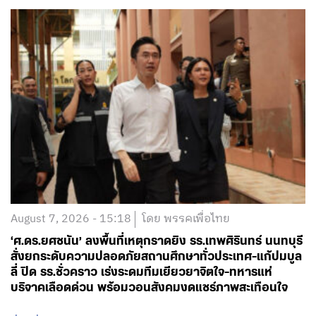
August 7, 2026 - 15:18
โดย พรรคเพื่อไทย
‘ศ.ดร.ยศชนัน’ ลงพื้นที่เหตุกราดยิง รร.เทพศิรินทร์ นนทบุรี
สั่งยกระดับความปลอดภัยสถานศึกษาทั่วประเทศ-แก้ปมบูล
ลี่ ปิด รร.ชั่วคราว เร่งระดมทีมเยียวยาจิตใจ-ทหารแห่
บริจาคเลือดด่วน พร้อมวอนสังคมงดแชร์ภาพสะเทือนใจ