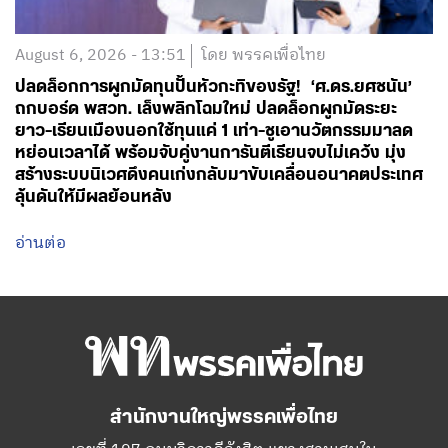
August 6, 2026 - 13:51
โดย พรรคเพื่อไทย
ปลดล็อกการผูกมัดทุนปั้นหัวกะทิของรัฐ! ‘ศ.ดร.ยศชนัน’
ถกบอร์ด พสวท. เล็งพลิกโฉมใหม่ ปลดล็อกผูกมัดระยะ
ยาว-เรียนเมืองนอกใช้ทุนแค่ 1 เท่า-ชูเอานวัตกรรมมาลด
หย่อนเวลาได้ พร้อมจับคู่งานการันตีเรียนจบไม่เคว้ง มุ่ง
สร้างระบบนิเวศดึงคนเก่งกลับมาขับเคลื่อนอนาคตประเทศ
ลุ้นดันให้มีผลย้อนหลัง
อ่านต่อ
สำนักงานใหญ่พรรคเพื่อไทย