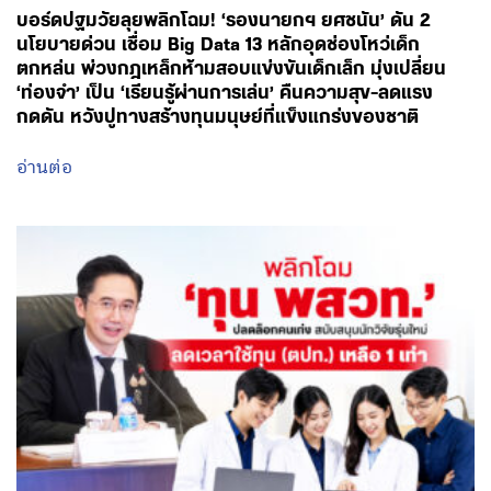
บอร์ดปฐมวัยลุยพลิกโฉม! ‘รองนายกฯ ยศชนัน’ ดัน 2
นโยบายด่วน เชื่อม Big Data 13 หลักอุดช่องโหว่เด็ก
ตกหล่น พ่วงกฎเหล็กห้ามสอบแข่งขันเด็กเล็ก มุ่งเปลี่ยน
‘ท่องจำ’ เป็น ‘เรียนรู้ผ่านการเล่น’ คืนความสุข-ลดแรง
กดดัน หวังปูทางสร้างทุนมนุษย์ที่แข็งแกร่งของชาติ
อ่านต่อ