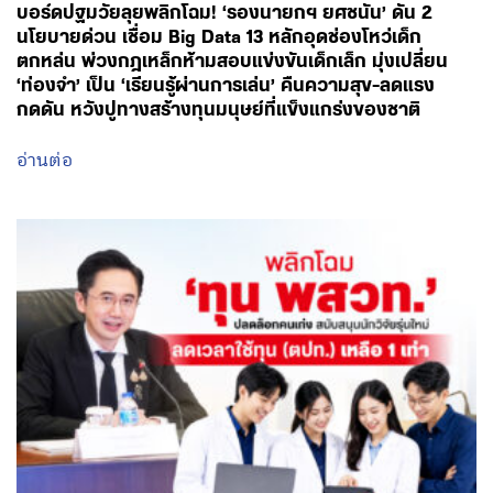
August 6, 2026 - 18:20
โดย พรรคเพื่อไทย
บอร์ดปฐมวัยลุยพลิกโฉม! ‘รองนายกฯ ยศชนัน’ ดัน 2
นโยบายด่วน เชื่อม Big Data 13 หลักอุดช่องโหว่เด็ก
ตกหล่น พ่วงกฎเหล็กห้ามสอบแข่งขันเด็กเล็ก มุ่งเปลี่ยน
‘ท่องจำ’ เป็น ‘เรียนรู้ผ่านการเล่น’ คืนความสุข-ลดแรง
กดดัน หวังปูทางสร้างทุนมนุษย์ที่แข็งแกร่งของชาติ
อ่านต่อ