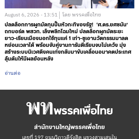
August 6, 2026 - 13:51
โดย พรรคเพื่อไทย
ปลดล็อกการผูกมัดทุนปั้นหัวกะทิของรัฐ! ‘ศ.ดร.ยศชนัน’
ถกบอร์ด พสวท. เล็งพลิกโฉมใหม่ ปลดล็อกผูกมัดระยะ
ยาว-เรียนเมืองนอกใช้ทุนแค่ 1 เท่า-ชูเอานวัตกรรมมาลด
หย่อนเวลาได้ พร้อมจับคู่งานการันตีเรียนจบไม่เคว้ง มุ่ง
สร้างระบบนิเวศดึงคนเก่งกลับมาขับเคลื่อนอนาคตประเทศ
ลุ้นดันให้มีผลย้อนหลัง
อ่านต่อ