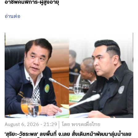
‘ชนินทร์ รุ่งธนเกียรติ’ ที่ปรึกษา รมว.พม. ร่วมประชุมแลก
เปลี่ยนความรู้ด้าน AI และนวัตกรรมการเรียนรู้ ณ ประเทศ
มาเลเซีย มุ่งใช้เทคโนโลยีขยายโอกาสการเรียนรู้และพัฒนา
อาชีพคนพิการ-ผู้สูงอายุ
อ่านต่อ