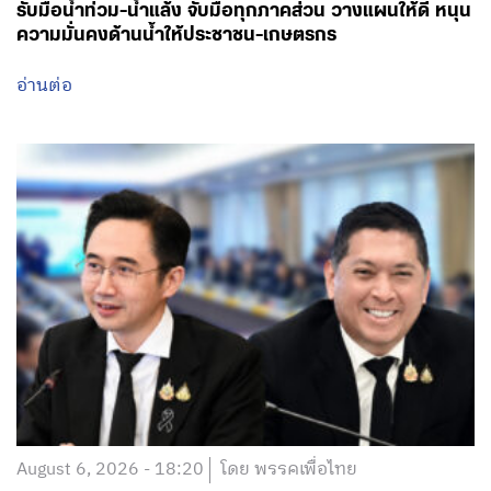
August 6, 2026 - 21:29
โดย พรรคเพื่อไทย
‘สุริยะ-วัชระพล’ ลงพื้นที่ จ.เลย สั่งเดินหน้าพัฒนาลุ่มน้ำเลย
รับมือน้ำท่วม-น้ำแล้ง จับมือทุกภาคส่วน วางแผนให้ดี หนุน
ความมั่นคงด้านน้ำให้ประชาชน-เกษตรกร
อ่านต่อ