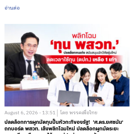
August 6, 2026 - 13:51
โดย พรรคเพื่อไทย
ปลดล็อกการผูกมัดทุนปั้นหัวกะทิของรัฐ! ‘ศ.ดร.ยศชนัน’
ถกบอร์ด พสวท. เล็งพลิกโฉมใหม่ ปลดล็อกผูกมัดระยะ
ยาว-เรียนเมืองนอกใช้ทุนแค่ 1 เท่า-ชูเอานวัตกรรมมาลด
หย่อนเวลาได้ พร้อมจับคู่งานการันตีเรียนจบไม่เคว้ง มุ่ง
สร้างระบบนิเวศดึงคนเก่งกลับมาขับเคลื่อนอนาคตประเทศ
ลุ้นดันให้มีผลย้อนหลัง