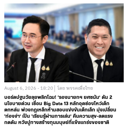
August 6, 2026 - 18:20
โดย พรรคเพื่อไทย
บอร์ดปฐมวัยลุยพลิกโฉม! ‘รองนายกฯ ยศชนัน’ ดัน 2
นโยบายด่วน เชื่อม Big Data 13 หลักอุดช่องโหว่เด็ก
ตกหล่น พ่วงกฎเหล็กห้ามสอบแข่งขันเด็กเล็ก มุ่งเปลี่ยน
‘ท่องจำ’ เป็น ‘เรียนรู้ผ่านการเล่น’ คืนความสุข-ลดแรง
กดดัน หวังปูทางสร้างทุนมนุษย์ที่แข็งแกร่งของชาติ
อ่านต่อ