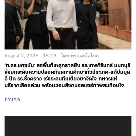
August 7, 2026 - 15:18
โดย พรรคเพื่อไทย
‘ศ.ดร.ยศชนัน’ ลงพื้นที่เหตุกราดยิง รร.เทพศิรินทร์ นนทบุรี
สั่งยกระดับความปลอดภัยสถานศึกษาทั่วประเทศ-แก้ปมบูล
ลี่ ปิด รร.ชั่วคราว เร่งระดมทีมเยียวยาจิตใจ-ทหารแห่
บริจาคเลือดด่วน พร้อมวอนสังคมงดแชร์ภาพสะเทือนใจ
อ่านต่อ