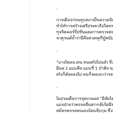
.
การเมืองก่อนยุบสภาเป็นความผิ
ทำให้การสร้างเสรีประชาธิปไตยทำ
ทุจริตคอร์รัปชันและการตรวจสอ
จาตุรนต์ย้ำว่านี่คือสาเหตุที่ผู
.
“บางโพลอ.เชน ชนะเท้งไปแล้ว จึงไ
มีผล 2 แบบคือ แบบที่ 1 ถ้าพิธาม
เท้งก็ด้อยลงไป คนก็จะบอกว่ารอ
.
ในประเด็นการจุดกระแส “มีส้มไม
แบ่งฝ่ายว่าพรรคอื่นเทากลับไม่ม
สมัครพรรคตนเองโดนจับกุม ซึ่งใ