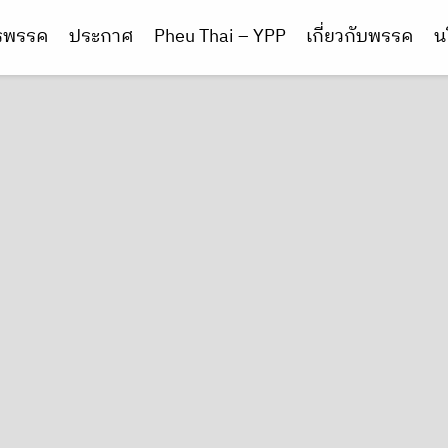
ารพรรค
ประกาศ
Pheu Thai – YPP
เกี่ยวกับพรรค
น