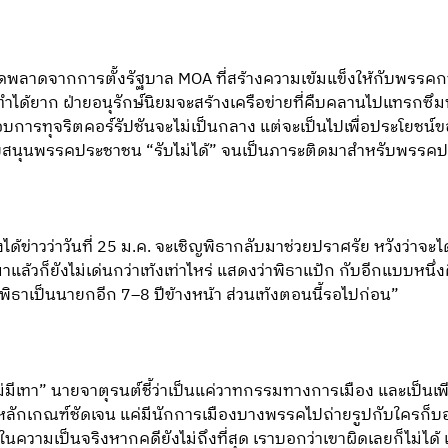
ดพลาดจากการตั้งรัฐบาล MOA ที่สร้างความเข้มแข็งให้กับพรรคกา
ได้ยาก ฝ่ายอนุรักษ์นิยมจะสร้างเครือข่ายที่คืบคลานไปแทรกซึมท
บการทุจริตคอร์รัปชันจะไม่เป็นกลาง แต่จะเป็นไปเพื่อประโยชน์
้สนับสนุนพรรคประชาชน “รับไม่ได้” จนเป็นภาระติดมาสำหรับพรรคประช
ด้ข่าวว่าวันที่ 25 ม.ค. จะเชิญพิธากลับมาช่วยปราศรัย หวังว่าจะไ
าแล้วก็ยังไม่เด่นกว่าเท้งเท่าไหร่ แสดงว่าพิธาแป้ก กับอีกแบบหนึ
พิธาเป็นนายกอีก 7–8 ปีข้างหน้า ส่วนเท้งตอนนี้รอไปก่อน”
่มีเทา” นายจาตุรนต์ชี้ว่าเป็นแค่วาทกรรมทางการเมือง และเป็นเ
ีหลักเกณฑ์ชัดเจน แค่มีนักการเมืองบางพรรคไปถ่ายรูปกับใครก็บอ
นความเป็นจริงหากคดียังไม่ถึงที่สุด เราบอกว่าเขาผิดเลยก็ไม่ไ