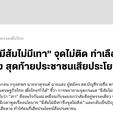
 พรรคเพื่อไทย
“มีส้มไม่มีเทา” จุดไม่ติด ทำเล
 สุดท้ายประชาชนเสียประโย
ากอน กรุงเทพฯ นายจาตุรนต์ ฉายแสง ผู้สมัคร สส.บัญชีรายชื่อ พร
่องเศรษฐกิจไทย เพื่อไทยทำได้” ชี้ว่า การพยายามจุดกระแส “มีส้ม
ับว่า “เทา” คืออะไรกันแน่ เหมือนกับจะบอกว่าส้มดีอยู่พรรคเดียว
เวลาพูดเรื่องนโยบาย “มีส้มไม่มีเทาจึงจุดไม่ติด” และกลับเป็นปัญห
สียดาย ทำให้คนที่เสียประโยชน์คือประชาชน