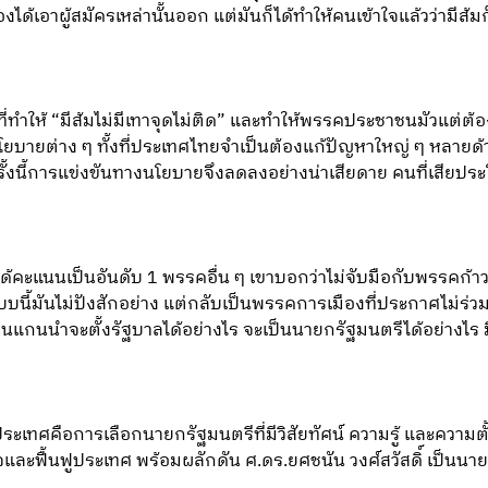
้เอาผู้สมัครเหล่านั้นออก แต่มันก็ได้ทำให้คนเข้าใจแล้วว่ามีส้มก
ที่ทำให้ “มีส้มไม่มีเทาจุดไม่ติด” และทำให้พรรคประชาชนมัวแต่ต้อ
โยบายต่าง ๆ ทั้งที่ประเทศไทยจำเป็นต้องแก้ปัญหาใหญ่ ๆ หลายด้า
ครั้งนี้การแข่งขันทางนโยบายจึงลดลงอย่างน่าเสียดาย คนที่เสียปร
้คะแนนเป็นอันดับ 1 พรรคอื่น ๆ เขาบอกว่าไม่จับมือกับพรรคก
แบบนี้มันไม่ปังสักอย่าง แต่กลับเป็นพรรคการเมืองที่ประกาศไม่ร่ว
ะเป็นแกนนำจะตั้งรัฐบาลได้อย่างไร จะเป็นนายกรัฐมนตรีได้อย่างไร 
เทศคือการเลือกนายกรัฐมนตรีที่มีวิสัยทัศน์ ความรู้ และความตั้ง
และฟื้นฟูประเทศ พร้อมผลักดัน ศ.ดร.ยศชนัน วงศ์สวัสดิ์ เป็นนา