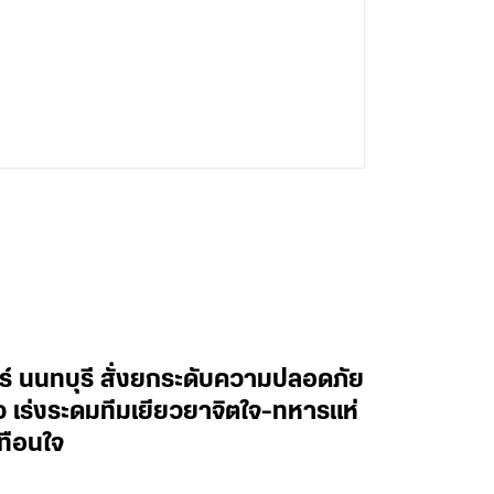
ทร์ นนทบุรี สั่งยกระดับความปลอดภัย
าว เร่งระดมทีมเยียวยาจิตใจ-ทหารแห่
ทือนใจ