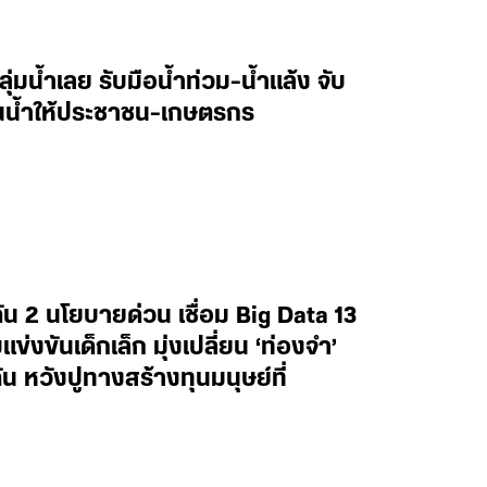
ลุ่มน้ำเลย รับมือน้ำท่วม-น้ำแล้ง จับ
านน้ำให้ประชาชน-เกษตรกร
น 2 นโยบายด่วน เชื่อม Big Data 13
งขันเด็กเล็ก มุ่งเปลี่ยน ‘ท่องจำ’
น หวังปูทางสร้างทุนมนุษย์ที่