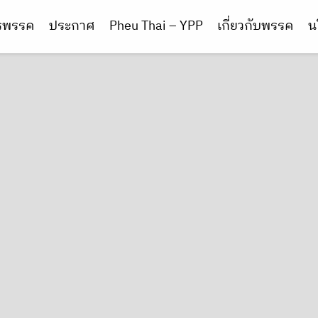
ารพรรค
ประกาศ
Pheu Thai – YPP
เกี่ยวกับพรรค
น