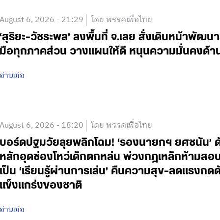
August 6, 2026 - 21:29
โดย พรรคเพื่อไทย
‘สุริยะ-วัชระพล’ ลงพื้นที่ จ.เลย สั่งเดินหน้าพัฒนา
มือทุกภาคส่วน วางแผนให้ดี หนุนความมั่นคงด้
อ่านต่อ
August 6, 2026 - 18:20
โดย พรรคเพื่อไทย
บอร์ดปฐมวัยลุยพลิกโฉม! ‘รองนายกฯ ยศชนัน’ ดั
หลักอุดช่องโหว่เด็กตกหล่น พ่วงกฎเหล็กห้ามสอบแข่
เป็น ‘เรียนรู้ผ่านการเล่น’ คืนความสุข-ลดแรงกดดั
แข็งแกร่งของชาติ
อ่านต่อ