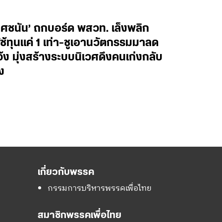
ยศชนัน’ ถกบอร์ด พสวท. เล็งพลิก
้ทุนแค่ 1 เท่า-ชูเอานวัตกรรมมาลด
ว้ง มุ่งสร้างระบบนิเวศดึงคนเก่งกลับ
ง
เกี่ยวกับพรรค
กรรมการบริหารพรรคเพื่อไทย
สมาชิกพรรคเพื่อไทย