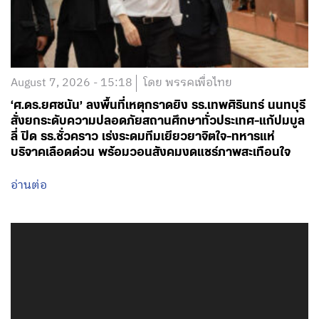
August 7, 2026 - 15:18
โดย พรรคเพื่อไทย
‘ศ.ดร.ยศชนัน’ ลงพื้นที่เหตุกราดยิง รร.เทพศิรินทร์ นนทบุรี
สั่งยกระดับความปลอดภัยสถานศึกษาทั่วประเทศ-แก้ปมบูล
ลี่ ปิด รร.ชั่วคราว เร่งระดมทีมเยียวยาจิตใจ-ทหารแห่
บริจาคเลือดด่วน พร้อมวอนสังคมงดแชร์ภาพสะเทือนใจ
อ่านต่อ