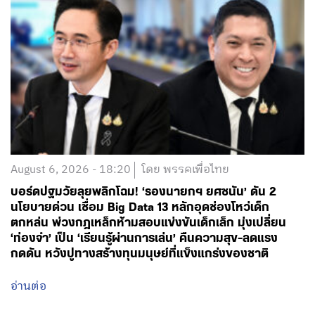
August 6, 2026 - 18:20
โดย พรรคเพื่อไทย
บอร์ดปฐมวัยลุยพลิกโฉม! ‘รองนายกฯ ยศชนัน’ ดัน 2
นโยบายด่วน เชื่อม Big Data 13 หลักอุดช่องโหว่เด็ก
ตกหล่น พ่วงกฎเหล็กห้ามสอบแข่งขันเด็กเล็ก มุ่งเปลี่ยน
‘ท่องจำ’ เป็น ‘เรียนรู้ผ่านการเล่น’ คืนความสุข-ลดแรง
กดดัน หวังปูทางสร้างทุนมนุษย์ที่แข็งแกร่งของชาติ
อ่านต่อ