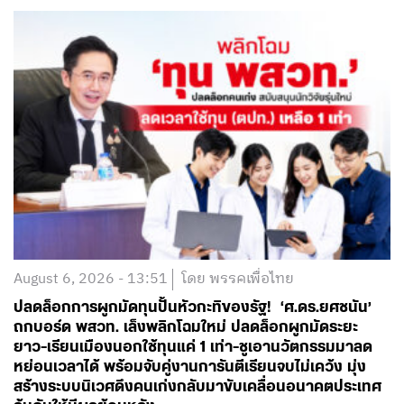
August 6, 2026 - 13:51
โดย พรรคเพื่อไทย
ปลดล็อกการผูกมัดทุนปั้นหัวกะทิของรัฐ! ‘ศ.ดร.ยศชนัน’
ถกบอร์ด พสวท. เล็งพลิกโฉมใหม่ ปลดล็อกผูกมัดระยะ
ยาว-เรียนเมืองนอกใช้ทุนแค่ 1 เท่า-ชูเอานวัตกรรมมาลด
หย่อนเวลาได้ พร้อมจับคู่งานการันตีเรียนจบไม่เคว้ง มุ่ง
สร้างระบบนิเวศดึงคนเก่งกลับมาขับเคลื่อนอนาคตประเทศ