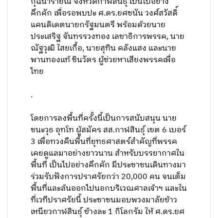
กุฉินารายณ์ จังหวัดกาฬสินธุ์ เป็นไปอย่าง
คึกคัก เพื่อรอพบปะ ศ.ดร.ยศชนัน วงศ์สวัสดิ์
แคนดิเดตนายกรัฐมนตรี พร้อมด้วยนาย
ประเสริฐ จันทรรวงทอง เลขาธิการพรรค, นาย
ณัฐวุฒิ ใสยเกื้อ, นายสุทิน คลังแสง และนาย
พานทองแท้ ชินวัตร ผู้ช่วยหาเสียงพรรคเพื่อ
ไทย
.
โดยการลงพื้นที่ครั้งนี้เป็นการสนับสนุน นาย
ชนะวุธ อุทโท ผู้สมัคร สส.กาฬสินธุ์ เขต 6 เบอร์
3 เพื่อทวงคืนพื้นที่ยุทธศาสตร์สำคัญที่พรรค
เคยดูแลมาอย่างยาวนาน สำหรับบรรยากาศใน
พื้นที่ เป็นไปอย่างคึกคัก มีประชาชนเดินทางมา
ร่วมรับฟังการปราศรัยกว่า 20,000 คน จนเต็ม
พื้นที่และล้นออกไปนอกบริเวณศาลเจ้าฯ และใน
ที่เวทีปราศรัยนี้ ประชาชนมอบพวงมาลัยข้าว
เหนียวกาฬสินธุ์ ข้างละ 1 กิโลกรัม ให้ ศ.ดร.ยศ