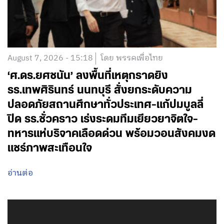
August 7, 2026 - 15:18
โดย พรรคเพื่อไทย
‘ศ.ดร.ยศชนัน’ ลงพื้นที่เหตุกราดยิง
รร.เทพศิรินทร์ นนทบุรี สั่งยกระดับความ
ปลอดภัยสถานศึกษาทั่วประเทศ-แก้ปมบูลลี่
ปิด รร.ชั่วคราว เร่งระดมทีมเยียวยาจิตใจ-
ทหารแห่บริจาคเลือดด่วน พร้อมวอนสังคมงด
แชร์ภาพสะเทือนใจ
อ่านต่อ