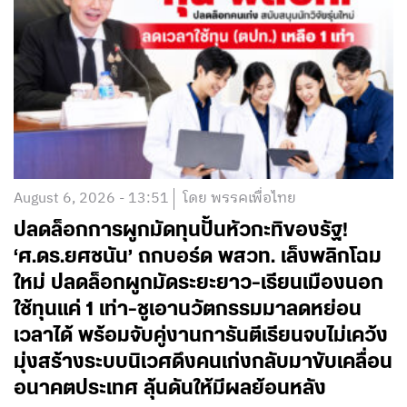
August 6, 2026 - 13:51
โดย พรรคเพื่อไทย
ปลดล็อกการผูกมัดทุนปั้นหัวกะทิของรัฐ!
‘ศ.ดร.ยศชนัน’ ถกบอร์ด พสวท. เล็งพลิกโฉม
ใหม่ ปลดล็อกผูกมัดระยะยาว-เรียนเมืองนอก
ใช้ทุนแค่ 1 เท่า-ชูเอานวัตกรรมมาลดหย่อน
เวลาได้ พร้อมจับคู่งานการันตีเรียนจบไม่เคว้ง
มุ่งสร้างระบบนิเวศดึงคนเก่งกลับมาขับเคลื่อน
อนาคตประเทศ ลุ้นดันให้มีผลย้อนหลัง