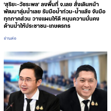
‘สุริยะ-วัชระพล’ ลงพื้นที่ จ.เลย สั่งเดินหน้า
พัฒนาลุ่มน้ำเลย รับมือน้ำท่วม-น้ำแล้ง จับมือ
ทุกภาคส่วน วางแผนให้ดี หนุนความมั่นคง
ด้านน้ำให้ประชาชน-เกษตรกร
อ่านต่อ