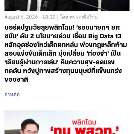
August 6, 2026 - 18:20
โดย พรรคเพื่อไทย
บอร์ดปฐมวัยลุยพลิกโฉม! ‘รองนายกฯ ยศ
ชนัน’ ดัน 2 นโยบายด่วน เชื่อม Big Data 13
หลักอุดช่องโหว่เด็กตกหล่น พ่วงกฎเหล็กห้าม
สอบแข่งขันเด็กเล็ก มุ่งเปลี่ยน ‘ท่องจำ’ เป็น
‘เรียนรู้ผ่านการเล่น’ คืนความสุข-ลดแรง
กดดัน หวังปูทางสร้างทุนมนุษย์ที่แข็งแกร่ง
ของชาติ
อ่านต่อ