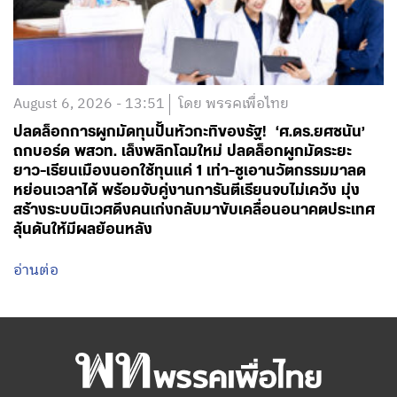
August 6, 2026 - 13:51
โดย พรรคเพื่อไทย
ปลดล็อกการผูกมัดทุนปั้นหัวกะทิของรัฐ! ‘ศ.ดร.ยศชนัน’
ถกบอร์ด พสวท. เล็งพลิกโฉมใหม่ ปลดล็อกผูกมัดระยะ
ยาว-เรียนเมืองนอกใช้ทุนแค่ 1 เท่า-ชูเอานวัตกรรมมาลด
หย่อนเวลาได้ พร้อมจับคู่งานการันตีเรียนจบไม่เคว้ง มุ่ง
สร้างระบบนิเวศดึงคนเก่งกลับมาขับเคลื่อนอนาคตประเทศ
ลุ้นดันให้มีผลย้อนหลัง
อ่านต่อ