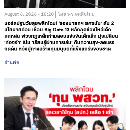
August 6, 2026 - 18:20
โดย พรรคเพื่อไทย
บอร์ดปฐมวัยลุยพลิกโฉม! ‘รองนายกฯ ยศชนัน’ ดัน 2
นโยบายด่วน เชื่อม Big Data 13 หลักอุดช่องโหว่เด็ก
ตกหล่น พ่วงกฎเหล็กห้ามสอบแข่งขันเด็กเล็ก มุ่งเปลี่ยน
‘ท่องจำ’ เป็น ‘เรียนรู้ผ่านการเล่น’ คืนความสุข-ลดแรง
กดดัน หวังปูทางสร้างทุนมนุษย์ที่แข็งแกร่งของชาติ
อ่านต่อ