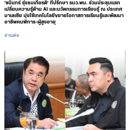
‘ชนินทร์ รุ่งธนเกียรติ’ ที่ปรึกษา รมว.พม. ร่วมประชุมแลก
เปลี่ยนความรู้ด้าน AI และนวัตกรรมการเรียนรู้ ณ ประเทศ
มาเลเซีย มุ่งใช้เทคโนโลยีขยายโอกาสการเรียนรู้และพัฒนา
อาชีพคนพิการ-ผู้สูงอายุ
อ่านต่อ