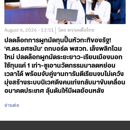
August 6, 2026 - 13:51
โดย พรรคเพื่อไทย
ปลดล็อกการผูกมัดทุนปั้นหัวกะทิของรัฐ!
‘ศ.ดร.ยศชนัน’ ถกบอร์ด พสวท. เล็งพลิกโฉม
ใหม่ ปลดล็อกผูกมัดระยะยาว-เรียนเมืองนอก
ใช้ทุนแค่ 1 เท่า-ชูเอานวัตกรรมมาลดหย่อน
เวลาได้ พร้อมจับคู่งานการันตีเรียนจบไม่เคว้ง
มุ่งสร้างระบบนิเวศดึงคนเก่งกลับมาขับเคลื่อน
อนาคตประเทศ ลุ้นดันให้มีผลย้อนหลัง
อ่านต่อ