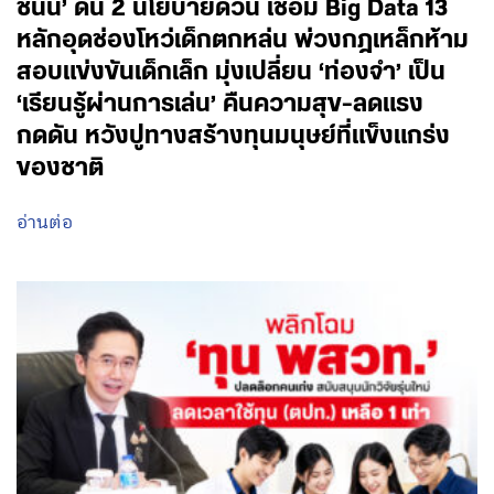
ชนัน’ ดัน 2 นโยบายด่วน เชื่อม Big Data 13
หลักอุดช่องโหว่เด็กตกหล่น พ่วงกฎเหล็กห้าม
สอบแข่งขันเด็กเล็ก มุ่งเปลี่ยน ‘ท่องจำ’ เป็น
‘เรียนรู้ผ่านการเล่น’ คืนความสุข-ลดแรง
กดดัน หวังปูทางสร้างทุนมนุษย์ที่แข็งแกร่ง
ของชาติ
อ่านต่อ