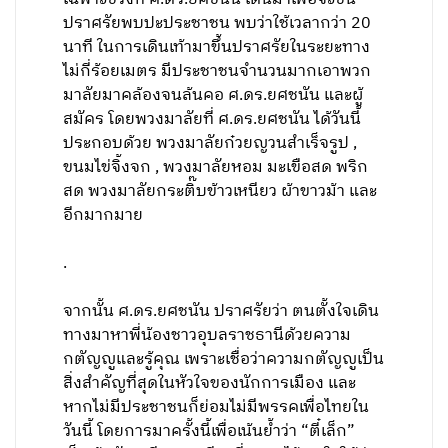
ปราศรัยพบปะประชาชน พบว่าใช้เวลากว่า 20
นาที ในการเดินเท้ามาขึ้นปราศรัยในระยะทาง
ไม่กี่ร้อยเมตร มีประชาชนจำนวนมากเอาพวก
มาลัยมาคล้องจนล้นคอ ศ.ดร.ยศชนัน และผู้
สมัคร โดยพวงมาลัยที่ ศ.ดร.ยศชนัน ได้วันนี้
ประกอบด้วย พวงมาลัยก๋วยญวนสำเร็จรูป ,
ขนมไข่จิ้งจก , พวงมาลัยหอม มะเขือสด พริก
สด พวงมาลัยกระติ๊บข้าวเหนียว ผ้าขาวม้า และ
อีกมากมาย
.
จากนั้น ศ.ดร.ยศชนัน ปราศรัยว่า ตนตั้งใจเดิน
ทางมาหาพี่น้องชาวอุบลราชธานีด้วยความ
กตัญญูและรู้คุณ เพราะเชื่อว่าความกตัญญูเป็น
สิ่งสำคัญที่สุดในหัวใจของนักการเมือง และ
หากไม่มีประชาชนก็ย่อมไม่มีพรรคเพื่อไทยใน
วันนี้ โดยการมาครั้งนี้เพื่อเน้นย้ำว่า “ตี๋เล็ก”