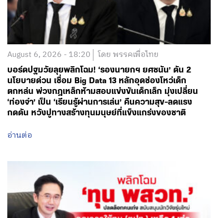
August 6, 2026 - 18:20
โดย พรรคเพื่อไทย
บอร์ดปฐมวัยลุยพลิกโฉม! ‘รองนายกฯ ยศชนัน’ ดัน 2
นโยบายด่วน เชื่อม Big Data 13 หลักอุดช่องโหว่เด็ก
ตกหล่น พ่วงกฎเหล็กห้ามสอบแข่งขันเด็กเล็ก มุ่งเปลี่ยน
‘ท่องจำ’ เป็น ‘เรียนรู้ผ่านการเล่น’ คืนความสุข-ลดแรง
กดดัน หวังปูทางสร้างทุนมนุษย์ที่แข็งแกร่งของชาติ
อ่านต่อ