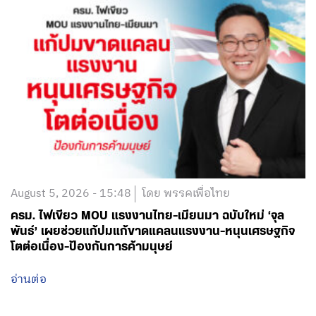
August 5, 2026 - 15:48
โดย พรรคเพื่อไทย
ครม. ไฟเขียว MOU แรงงานไทย-เมียนมา ฉบับใหม่ ‘จุล
พันธ์’ เผยช่วยแก้ปมแก้ขาดแคลนแรงงาน-หนุนเศรษฐกิจ
โตต่อเนื่อง-ป้องกันการค้ามนุษย์
อ่านต่อ