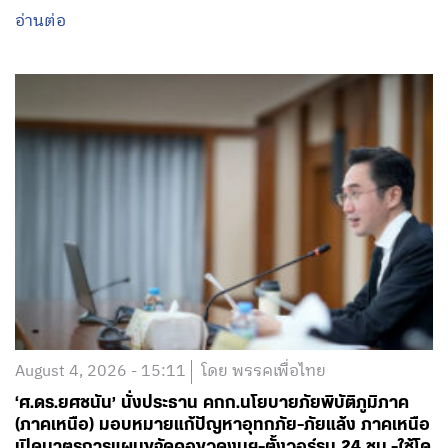
August 4, 2026 - 15:11
โดย พรรคเพื่อไทย
‘ศ.ดร.ยศชนัน’ นั่งประธาน คกก.นโยบายภัยพิบัติภูมิภาค
(ภาคเหนือ) มอบหมายแก้ปัญหาอุทกภัย-ภัยแล้ง ภาคเหนือ
เปิดมาตรการแผนขจัดคอขวดงบฯ-ตั้งวอร์รูม 24 ชม.-ใช้โด
รนสำรวจ-เร่งขุดลอกลำน้ำ ย้ำต้องฉับไว เร่งแก้จุดคอขวด
งบประมาณ
อ่านต่อ