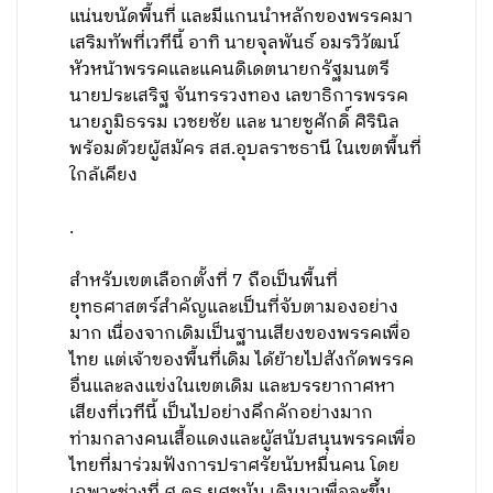
แน่นขนัดพื้นที่ และมีแกนนำหลักของพรรคมา
เสริมทัพที่เวทีนี้ อาทิ นายจุลพันธ์ อมรวิวัฒน์
หัวหน้าพรรคและแคนดิเดตนายกรัฐมนตรี
นายประเสริฐ จันทรรวงทอง เลขาธิการพรรค
นายภูมิธรรม เวชยชัย และ นายชูศักดิ์ ศิรินิล
พร้อมด้วยผู้สมัคร สส.อุบลราชธานี ในเขตพื้นที่
ใกล้เคียง
.
สำหรับเขตเลือกตั้งที่ 7 ถือเป็นพื้นที่
ยุทธศาสตร์สำคัญและเป็นที่จับตามองอย่าง
มาก เนื่องจากเดิมเป็นฐานเสียงของพรรคเพื่อ
ไทย แต่เจ้าของพื้นที่เดิม ได้ย้ายไปสังกัดพรรค
อื่นและลงแข่งในเขตเดิม และบรรยากาศหา
เสียงที่เวทีนี้ เป็นไปอย่างคึกคักอย่างมาก
ท่ามกลางคนเสื้อแดงและผูัสนับสนุนพรรคเพื่อ
ไทยที่มาร่วมฟังการปราศรัยนับหมื่นคน โดย
เฉพาะช่วงที่ ศ.ดร.ยศชนัน เดินมาเพื่อจะขึ้น