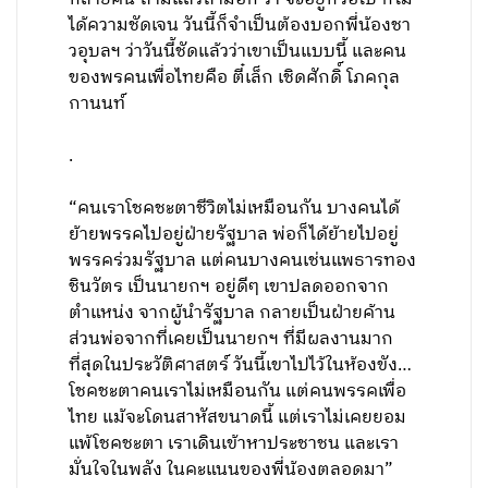
ได้ความชัดเจน วันนี้ก็จำเป็นต้องบอกพี่น้องชา
วอุบลฯ ว่าวันนี้ชัดแล้วว่าเขาเป็นแบบนี้ และคน
ของพรคนเพื่อไทยคือ ตี๋เล็ก เชิดศักดิ์ โภคกุล
กานนท์
.
“คนเราโชคชะตาชีวิตไม่เหมือนกัน บางคนได้
ย้ายพรรคไปอยู่ฝ่ายรัฐบาล พ่อก็ได้ย้ายไปอยู่
พรรคร่วมรัฐบาล แต่คนบางคนเช่นแพธารทอง
ชินวัตร เป็นนายกฯ อยู่ดีๆ เขาปลดออกจาก
ตำแหน่ง จากผู้นำรัฐบาล กลายเป็นฝ่ายค้าน
ส่วนพ่อจากที่เคยเป็นนายกฯ ที่มีผลงานมาก
ที่สุดในประวัติศาสตร์ วันนี้เขาไปไว้ในห้องขัง…
โชคชะตาคนเราไม่เหมือนกัน แต่คนพรรคเพื่อ
ไทย แม้จะโดนสาหัสขนาดนี้ แต่เราไม่เคยยอม
แพ้โชคชะตา เราเดินเข้าหาประชาชน และเรา
มั่นใจในพลัง ในคะแนนของพี่น้องตลอดมา”