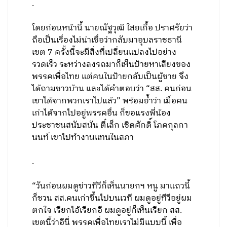
.
โดยก่อนหน้านี้ นายณัฐวุฒิ ใสยเกื้อ ปราศรัยว่า
ถือเป็นเรื่องไม่น่าเชื่อว่ากลับมาอุบลราชธานี
เขต 7 ครั้งนี้จะมีสิ่งที่เปลี่ยนแปลงไปอย่าง
รวดเร็ว ระหว่างลงรถมาก็เห็นป้ายหาเสียงของ
พรรคเพื่อไทย แต่คนในป้ายกลับเป็นผู้ชาย จึง
ได้ถามชาวบ้าน และได้คำตอบว่า “สส. คนก่อน
เขาได้จากพวกเราไปแล้ว” พร้อมย้ำว่า เมื่อคน
เก่าได้จากไปอยู่พรรคอื่น ก็ขอแรงพี่น้อง
ประชาชนสนับสนัน ตี๋เล็ก เชิดศักดิ์ โภคกุลกา
นนท์ เขาไปทำงานแทนในสภา
.
“วันก่อนผมดูข่าวทีวีก็เห็นนายกฯ หนู มาแถวนี้
ก็ชวน สส.คนเก่าขึ้นไปบนเวที ผมดูอยู่ทีวีอยู่ผม
ตกใจ เรียกไอ้เรียกอี ผมดูอยู่ก็เห็นเรียก สส.
เขตนี้ว่าอีนี่ พรรคเพื่อไทยเราไม่มีแบบนี้ เพื่อ