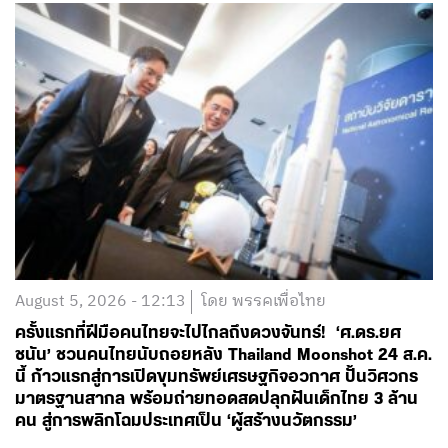
August 5, 2026 - 12:13
โดย พรรคเพื่อไทย
ครั้งแรกที่ฝีมือคนไทยจะไปไกลถึงดวงจันทร์! ‘ศ.ดร.ยศ
ชนัน’ ชวนคนไทยนับถอยหลัง Thailand Moonshot 24 ส.ค.
นี้ ก้าวแรกสู่การเปิดขุมทรัพย์เศรษฐกิจอวกาศ ปั้นวิศวกร
มาตรฐานสากล พร้อมถ่ายทอดสดปลุกฝันเด็กไทย 3 ล้าน
คน สู่การพลิกโฉมประเทศเป็น ‘ผู้สร้างนวัตกรรม’
อ่านต่อ