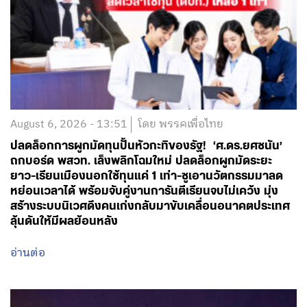
August 6, 2026 - 13:51
โดย พรรคเพื่อไทย
ปลดล็อกการผูกมัดทุนปั้นหัวกะทิของรัฐ! ‘ศ.ดร.ยศชนัน’
ถกบอร์ด พสวท. เล็งพลิกโฉมใหม่ ปลดล็อกผูกมัดระยะ
ยาว-เรียนเมืองนอกใช้ทุนแค่ 1 เท่า-ชูเอานวัตกรรมมาลด
หย่อนเวลาได้ พร้อมจับคู่งานการันตีเรียนจบไม่เคว้ง มุ่ง
สร้างระบบนิเวศดึงคนเก่งกลับมาขับเคลื่อนอนาคตประเทศ
ลุ้นดันให้มีผลย้อนหลัง
อ่านต่อ