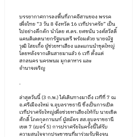
บรรยากาศการลงพื้นที่ภาคอีสานของ พรรค
เพื่อไทย “3 วัน 8 จังหวัด 16 เวทีปราศรัย” เป็น
ไปอย่างคึกคัก นำโดย ศ.ดร. ยศชนัน วงศ์สวัสดิ์
แคนดิเดตนายกรัฐมนตรี พร้อมด้วย นายณัฐ
วุฒิ ใสยเกื้อ ผู้ช่วยหาเสียง และแกนนำชุดใหญ่
โดยหลังจากเดินสายมาแล้ว 6 เวที ตั้งแต่
สกลนคร นครพนม มุกดาหาร และ
อำนาจเจริญ
.
ล่าสุดวันนี้ (3 ก.พ.) ได้เดินทางมาถึง เวทีที่ 7 ณ
อ.ศรีเมืองใหม่ จ.อุบลราชธานี ซึ่งเป็นการเปิด
เวทีปราศรัยใหญ่เพื่อช่วยหาเสียงให้กับ นายเชิด
ศักดิ์ โภคกุลกานนท์ ผู้สมัคร สส.อุบลราชธานี
เขต 7 (เบอร์ 5) การปราศรัยในครั้งนี้ได้รับ
ความสนใจจากประชาชนที่มาร่วมรับฟังจน