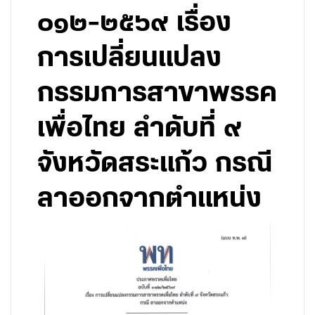
๐๑๒-๒๕๖๙ เรื่อง
การเปลี่ยนแปลง
กรรมการสาขาพรรค
เพื่อไทย ลำดับที่ ๙
จังหวัดสระแก้ว กรณี
ลาออกจากตำแหน่ง