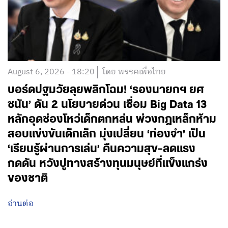
August 6, 2026 - 18:20
โดย พรรคเพื่อไทย
บอร์ดปฐมวัยลุยพลิกโฉม! ‘รองนายกฯ ยศ
ชนัน’ ดัน 2 นโยบายด่วน เชื่อม Big Data 13
หลักอุดช่องโหว่เด็กตกหล่น พ่วงกฎเหล็กห้าม
สอบแข่งขันเด็กเล็ก มุ่งเปลี่ยน ‘ท่องจำ’ เป็น
‘เรียนรู้ผ่านการเล่น’ คืนความสุข-ลดแรง
กดดัน หวังปูทางสร้างทุนมนุษย์ที่แข็งแกร่ง
ของชาติ
อ่านต่อ