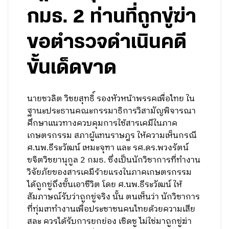
กมธ. 2 ท่านที่ถูกขู่ฆ่า
ขอตำรวจดำเนินคดี
ขั้นเด็ดขาด
นายชวลิต วิชยสุทธิ์ รองหัวหน้าพรรคเพื่อไทย ใน
ฐานะประธานคณะกรรมาธิการวิสามัญพิจารณา
ศึกษาแนวทางควบคุมการใช้สารเคมีในภาค
เกษตรกรรม สภาผู้แทนราษฎร ให้ความเห็นกรณี
ศ.นพ.ธีระวัฒน์ เหมะจุฑา และ รศ.ดร.พวงรัตน์
ขจิตวิชยานุกูล 2 กมธ. ซึ่งเป็นนักวิชาการที่ทำงาน
วิจัยภัยของสารเคมีร้ายแรงในภาคเกษตรกรรม
ได้ถูกขู่ถึงขั้นเอาชีวิต โดย ศ.นพ.ธีระวัฒน์ ให้
สัมภาษณ์รับว่าถูกขู่จริง นั้น ตนเห็นว่า นักวิชาการ
ที่ทุ่มเททำงานเพื่อประชาชนคนไทยด้วยความเสีย
สละ ควรได้รับการยกย่อง เชิดชู ไม่ใช่มาถูกขู่ฆ่า