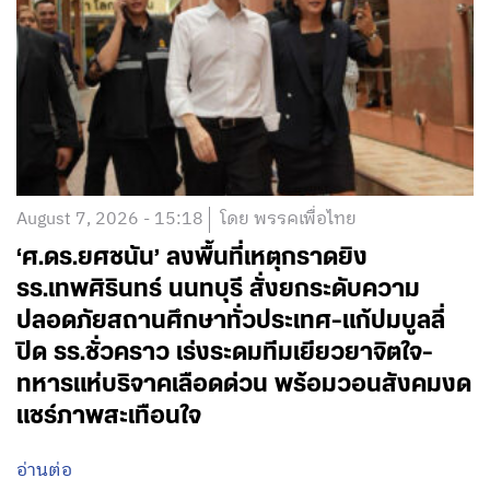
August 7, 2026 - 15:18
โดย พรรคเพื่อไทย
‘ศ.ดร.ยศชนัน’ ลงพื้นที่เหตุกราดยิง
รร.เทพศิรินทร์ นนทบุรี สั่งยกระดับความ
ปลอดภัยสถานศึกษาทั่วประเทศ-แก้ปมบูลลี่
ปิด รร.ชั่วคราว เร่งระดมทีมเยียวยาจิตใจ-
ทหารแห่บริจาคเลือดด่วน พร้อมวอนสังคมงด
แชร์ภาพสะเทือนใจ
อ่านต่อ