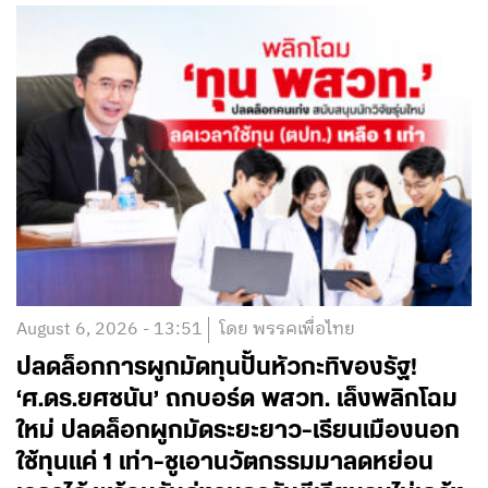
August 6, 2026 - 13:51
โดย พรรคเพื่อไทย
ปลดล็อกการผูกมัดทุนปั้นหัวกะทิของรัฐ!
‘ศ.ดร.ยศชนัน’ ถกบอร์ด พสวท. เล็งพลิกโฉม
ใหม่ ปลดล็อกผูกมัดระยะยาว-เรียนเมืองนอก
ใช้ทุนแค่ 1 เท่า-ชูเอานวัตกรรมมาลดหย่อน